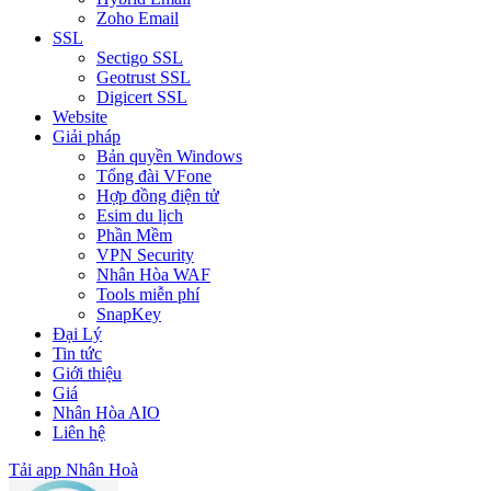
Zoho Email
SSL
Sectigo SSL
Geotrust SSL
Digicert SSL
Website
Giải pháp
Bản quyền Windows
Tổng đài VFone
Hợp đồng điện tử
Esim du lịch
Phần Mềm
VPN Security
Nhân Hòa WAF
Tools miễn phí
SnapKey
Đại Lý
Tin tức
Giới thiệu
Giá
Nhân Hòa AIO
Liên hệ
Tải app Nhân Hoà