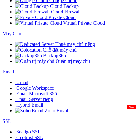
Google Cloud
Cloud Backup
Cloud Firewall
Private Cloud
Virtual Private Cloud
Máy Chủ
Thuê máy chủ riêng
Chỗ đặt máy chủ
Backup365
Quản trị máy chủ
Email
Umail
Google Workspace
Email Microsoft 365
Email Server riêng
Hybrid Email
New
Zoho Email
SSL
Sectigo SSL
Geotrust SSL