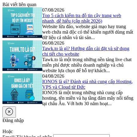
Bài viết liên quan
07/08/2026
Top 5 cách kiểm tra độ tin cậy trang web
nhanh, dễ hiểu (cập nhật 2026)
Website lừa đảo, website giả mạo hay trang
web chứa mã độc có thể khiến người dùng mất
dữ liệu cá nhân và tài sản...
06/08/2026
Tawk.to là gì? Hướng dẫn cài đặt và sử dụng
chi tiết cho website
Tawk.to là một trong những nền tảng live chat
miễn phí được nhiều doanh nghiệp và chủ
website lựa chọn để hỗ trợ khách...
04/08/2026
IONOS là gì? Đánh giá nhà cung cấp Hosting,
VPS và Cloud từ Đức
IONOS là một trong những nhà cung cấp
hosting, tên miền và hạ tầng đám mây nổi tiếng
tại châu Âu. Với hơn 30 năm hoạt...
Đăng nhập
Hoặc