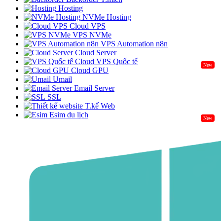
Hosting
NVMe Hosting
Cloud VPS
VPS NVMe
VPS Automation n8n
Cloud Server
Cloud VPS Quốc tế
New
Cloud GPU
Umail
Email Server
SSL
T.kế Web
Esim du lịch
New