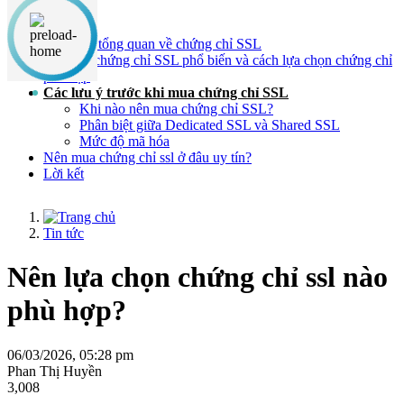
Nội dung chính
Tìm hiểu tổng quan về chứng chỉ SSL
Các loại chứng chỉ SSL phổ biến và cách lựa chọn chứng chỉ
phù hợp
Các lưu ý trước khi mua chứng chỉ SSL
Khi nào nên mua chứng chỉ SSL?
Phân biệt giữa Dedicated SSL và Shared SSL
Mức độ mã hóa
Nên mua chứng chỉ ssl ở đâu uy tín?
Lời kết
Tin tức
Nên lựa chọn chứng chỉ ssl nào
phù hợp?
06/03/2026, 05:28 pm
Phan Thị Huyền
3,008