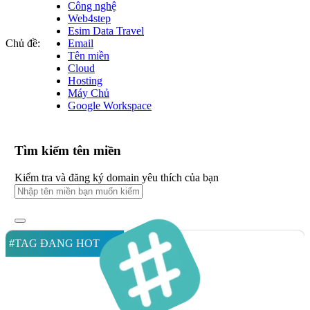
Công nghệ
Web4step
Esim Data Travel
Chủ đề:
Email
Tên miền
Cloud
Hosting
Máy Chủ
Google Workspace
Tìm kiếm tên miền
Kiểm tra và đăng ký domain yêu thích của bạn
#TAG ĐANG HOT