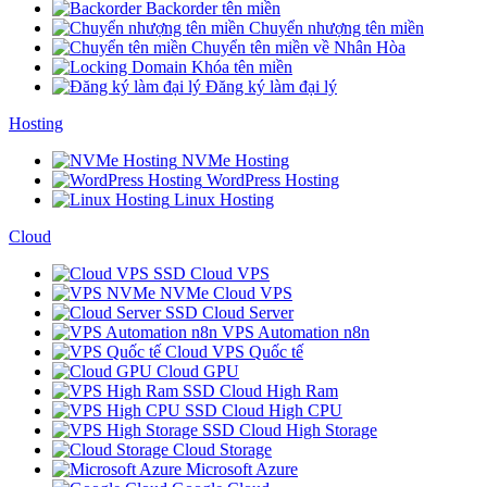
Backorder tên miền
Chuyển nhượng tên miền
Chuyển tên miền về Nhân Hòa
Khóa tên miền
Đăng ký làm đại lý
Hosting
NVMe Hosting
WordPress Hosting
Linux Hosting
Cloud
SSD Cloud VPS
NVMe Cloud VPS
SSD Cloud Server
VPS Automation n8n
Cloud VPS Quốc tế
Cloud GPU
SSD Cloud High Ram
SSD Cloud High CPU
SSD Cloud High Storage
Cloud Storage
Microsoft Azure