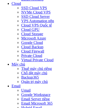
Cloud
SSD Cloud VPS
NVMe Cloud VPS
SSD Cloud Server
VPS Automation n8n
Cloud VPS Quốc tế
Cloud GPU
Cloud Storage
Microsoft Azure
Google Cloud
Cloud Backup
Cloud Firewall
Private Cloud
Virtual Private Cloud
Máy chủ
Thuê máy chủ riêng
Chỗ đặt máy chủ
Backup365
Quản trị máy chủ
Email
Umail
Google Workspace
Email Server riêng
Email Microsoft 365
Hybrid Email