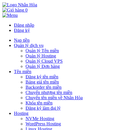
0
Đăng nhập
Đăng ký
Nạp tiền
Quản lý dịch vụ
Quản lý Tên miền
Quản lý Hosting
Quản lý Cloud VPS
Quản lý Đơn hàng
Tên miền
Đăng ký tên miền
Bảng giá tên miền
Backorder tên miền
Chuyển nhượng tên miền
Chuyển tên miền về Nhân Hòa
Khóa tên miền
Đăng ký làm đại lý
Hosting
NVMe Hosting
WordPress Hosting
Linux Hosting