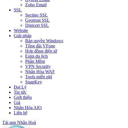
Zoho Email
SSL
Sectigo SSL
Geotrust SSL
Digicert SSL
Website
Giải pháp
Bản quyền Windows
Tổng đài VFone
Hợp đồng điện tử
Esim du lịch
Phần Mềm
VPN Security
Nhân Hòa WAF
Tools miễn phí
SnapKey
Đại Lý
Tin tức
Giới thiệu
Giá
Nhân Hòa AIO
Liên hệ
Tải app Nhân Hoà