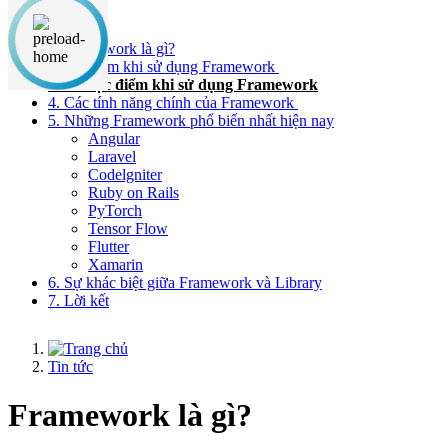
Nội dung chính
1. Framework là gì?
2. Ưu điểm khi sử dụng Framework
3. Nhược điểm khi sử dụng Framework
4. Các tính năng chính của Framework
5. Những Framework phổ biến nhất hiện nay
Angular
Laravel
Codelgniter
Ruby on Rails
PyTorch
Tensor Flow
Flutter
Xamarin
6. Sự khác biệt giữa Framework và Library
7. Lời kết
Tin tức
Framework là gì?