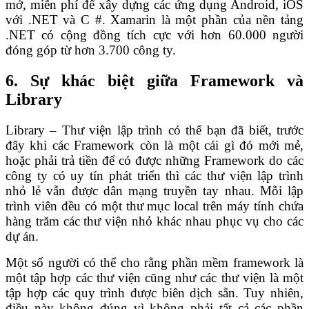
mở, miễn phí để xây dựng các ứng dụng Android, iOS
với .NET và C #. Xamarin là một phần của nền tảng
.NET có cộng đồng tích cực với hơn 60.000 người
đóng góp từ hơn 3.700 công ty.
6. Sự khác biệt giữa Framework và
Library
Library – Thư viện lập trình có thể bạn đã biết, trước
đây khi các Framework còn là một cái gì đó mới mẻ,
hoặc phải trả tiền để có được những Framework do các
công ty có uy tín phát triển thì các thư viện lập trình
nhỏ lẻ vẫn được dân mạng truyền tay nhau. Mỗi lập
trình viên đều có một thư mục local trên máy tính chứa
hàng trăm các thư viện nhỏ khác nhau phục vụ cho các
dự án.
Một số người có thể cho rằng phần mềm framework là
một tập hợp các thư viện cũng như các thư viện là một
tập hợp các quy trình được biên dịch sẵn. Tuy nhiên,
điều này không đúng vì không phải tất cả các phần