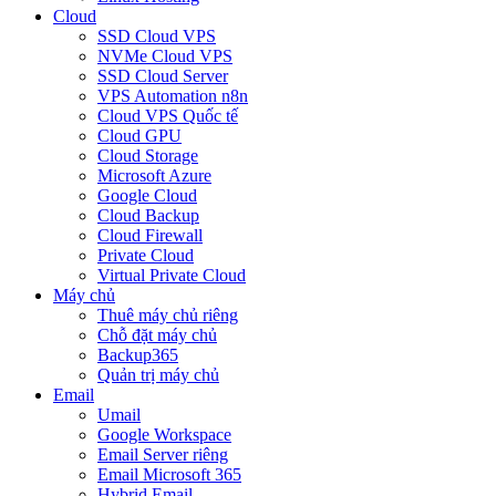
Cloud
SSD Cloud VPS
NVMe Cloud VPS
SSD Cloud Server
VPS Automation n8n
Cloud VPS Quốc tế
Cloud GPU
Cloud Storage
Microsoft Azure
Google Cloud
Cloud Backup
Cloud Firewall
Private Cloud
Virtual Private Cloud
Máy chủ
Thuê máy chủ riêng
Chỗ đặt máy chủ
Backup365
Quản trị máy chủ
Email
Umail
Google Workspace
Email Server riêng
Email Microsoft 365
Hybrid Email