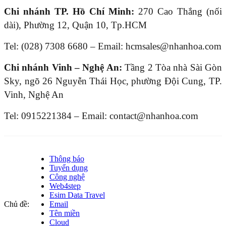
Chi nhánh TP. Hồ Chí Minh:
270 Cao Thắng (nối
dài), Phường 12, Quận 10, Tp.HCM
Tel: (028) 7308 6680 – Email: hcmsales@nhanhoa.com
Chi nhánh Vinh – Nghệ An:
Tầng 2 Tòa nhà Sài Gòn
Sky, ngõ 26 Nguyễn Thái Học, phường Đội Cung, TP.
Vinh, Nghệ An
Tel: 0915221384 – Email: contact@nhanhoa.com
Thông báo
Tuyển dụng
Công nghệ
Web4step
Esim Data Travel
Chủ đề:
Email
Tên miền
Cloud