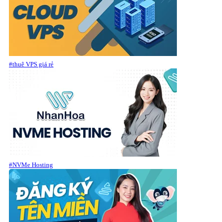
#thuê VPS giá rẻ
#NVMe Hosting