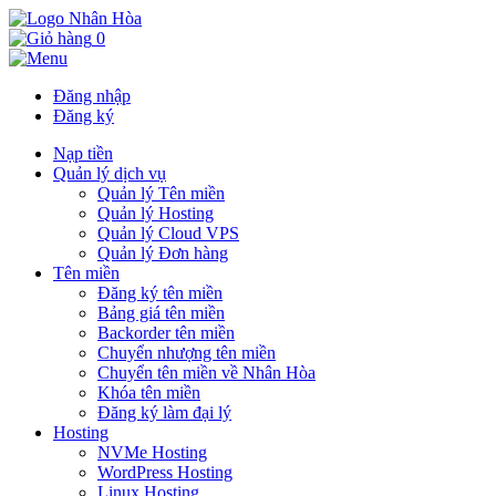
0
Đăng nhập
Đăng ký
Nạp tiền
Quản lý dịch vụ
Quản lý Tên miền
Quản lý Hosting
Quản lý Cloud VPS
Quản lý Đơn hàng
Tên miền
Đăng ký tên miền
Bảng giá tên miền
Backorder tên miền
Chuyển nhượng tên miền
Chuyển tên miền về Nhân Hòa
Khóa tên miền
Đăng ký làm đại lý
Hosting
NVMe Hosting
WordPress Hosting
Linux Hosting