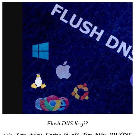
Flush DNS là gì?
>>>
Xem thêm:
Cache là gì? Tìm hiểu [HƯỚNG