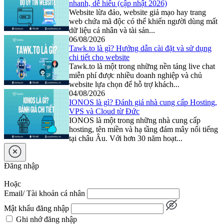
nhanh, dễ hiểu (cập nhật 2026)
Website lừa đảo, website giả mạo hay trang
web chứa mã độc có thể khiến người dùng mất
dữ liệu cá nhân và tài sản...
06/08/2026
Tawk.to là gì? Hướng dẫn cài đặt và sử dụng
chi tiết cho website
Tawk.to là một trong những nền tảng live chat
miễn phí được nhiều doanh nghiệp và chủ
website lựa chọn để hỗ trợ khách...
04/08/2026
IONOS là gì? Đánh giá nhà cung cấp Hosting,
VPS và Cloud từ Đức
IONOS là một trong những nhà cung cấp
hosting, tên miền và hạ tầng đám mây nổi tiếng
tại châu Âu. Với hơn 30 năm hoạt...
Đăng nhập
Hoặc
Email/ Tài khoản cá nhân
Mật khẩu đăng nhập
Ghi nhớ đăng nhập