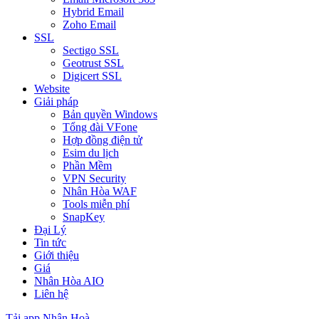
Hybrid Email
Zoho Email
SSL
Sectigo SSL
Geotrust SSL
Digicert SSL
Website
Giải pháp
Bản quyền Windows
Tổng đài VFone
Hợp đồng điện tử
Esim du lịch
Phần Mềm
VPN Security
Nhân Hòa WAF
Tools miễn phí
SnapKey
Đại Lý
Tin tức
Giới thiệu
Giá
Nhân Hòa AIO
Liên hệ
Tải app Nhân Hoà