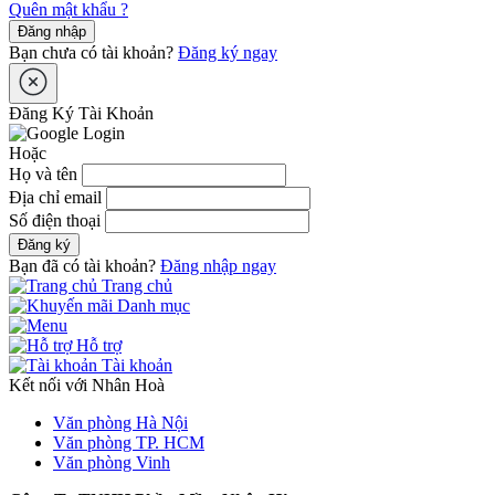
Quên mật khẩu ?
Đăng nhập
Bạn chưa có tài khoản?
Đăng ký ngay
Đăng Ký Tài Khoản
Hoặc
Họ và tên
Địa chỉ email
Số điện thoại
Đăng ký
Bạn đã có tài khoản?
Đăng nhập ngay
Trang chủ
Danh mục
Hỗ trợ
Tài khoản
Kết nối với Nhân Hoà
Văn phòng Hà Nội
Văn phòng TP. HCM
Văn phòng Vinh