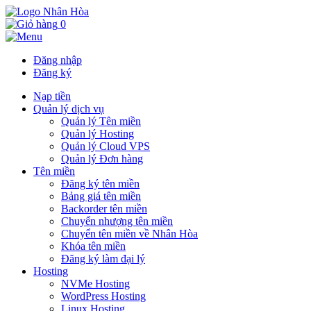
0
Đăng nhập
Đăng ký
Nạp tiền
Quản lý dịch vụ
Quản lý Tên miền
Quản lý Hosting
Quản lý Cloud VPS
Quản lý Đơn hàng
Tên miền
Đăng ký tên miền
Bảng giá tên miền
Backorder tên miền
Chuyển nhượng tên miền
Chuyển tên miền về Nhân Hòa
Khóa tên miền
Đăng ký làm đại lý
Hosting
NVMe Hosting
WordPress Hosting
Linux Hosting