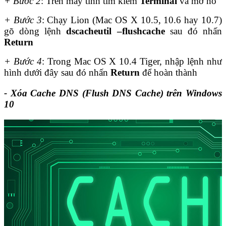
+ Bước 2
: Trên máy tính tìm kiếm
Terminal
và mở nó
+ Bước 3
: Chạy Lion (Mac OS X 10.5, 10.6 hay 10.7)
gõ dòng lệnh
dscacheutil –flushcache
sau đó nhấn
Return
+ Bước 4
: Trong Mac OS X 10.4 Tiger, nhập lệnh như
hình dưới đây sau đó nhấn
Return
để hoàn thành
- Xóa Cache DNS (Flush DNS Cache) trên Windows
10