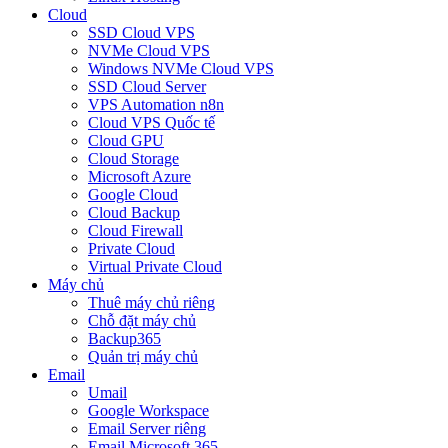
Cloud
SSD Cloud VPS
NVMe Cloud VPS
Windows NVMe Cloud VPS
SSD Cloud Server
VPS Automation n8n
Cloud VPS Quốc tế
Cloud GPU
Cloud Storage
Microsoft Azure
Google Cloud
Cloud Backup
Cloud Firewall
Private Cloud
Virtual Private Cloud
Máy chủ
Thuê máy chủ riêng
Chỗ đặt máy chủ
Backup365
Quản trị máy chủ
Email
Umail
Google Workspace
Email Server riêng
Email Microsoft 365