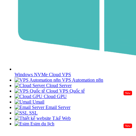
Windows NVMe Cloud VPS
VPS Automation n8n
Cloud Server
Cloud VPS Quốc tế
New
Cloud GPU
Umail
Email Server
SSL
T.kế Web
Esim du lịch
New