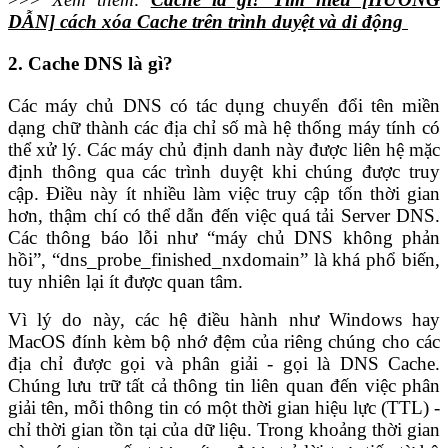
DẪN] cách xóa Cache trên trình duyệt và di động
2. Cache DNS là gì?
Các máy chủ DNS có tác dụng chuyển đổi tên miền
dạng chữ thành các địa chỉ số mà hệ thống máy tính có
thể xử lý. Các máy chủ định danh này được liên hệ mặc
định thông qua các trình duyệt khi chúng được truy
cập. Điều này ít nhiều làm việc truy cập tốn thời gian
hơn, thậm chí có thể dẫn đến việc quá tải Server DNS.
Các thông báo lỗi như “máy chủ DNS không phản
hồi”, “dns_probe_finished_nxdomain” là khá phổ biến,
tuy nhiên lại ít được quan tâm.
Vì lý do này, các hệ điều hành như Windows hay
MacOS đính kèm bộ nhớ đệm của riêng chúng cho các
địa chỉ được gọi và phân giải - gọi là DNS Cache.
Chúng lưu trữ tất cả thông tin liên quan đến việc phân
giải tên, mỗi thông tin có một thời gian hiệu lực (TTL) -
chỉ thời gian tồn tại của dữ liệu. Trong khoảng thời gian