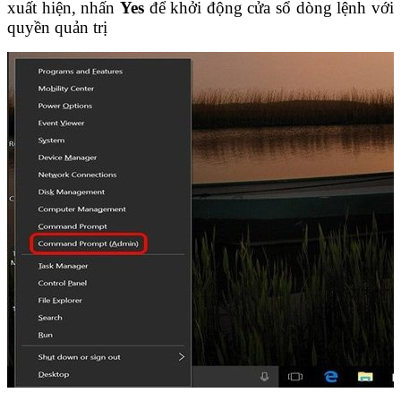
xuất hiện, nhấn
Yes
để khởi động cửa sổ dòng lệnh với
quyền quản trị