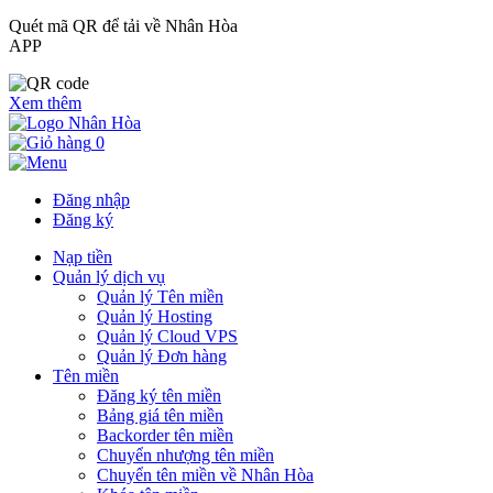
Quét mã QR để tải về Nhân Hòa
APP
Xem thêm
0
Đăng nhập
Đăng ký
Nạp tiền
Quản lý dịch vụ
Quản lý Tên miền
Quản lý Hosting
Quản lý Cloud VPS
Quản lý Đơn hàng
Tên miền
Đăng ký tên miền
Bảng giá tên miền
Backorder tên miền
Chuyển nhượng tên miền
Chuyển tên miền về Nhân Hòa