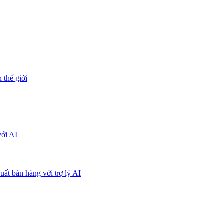
 thế giới
với AI
uất bán hàng với trợ lý AI