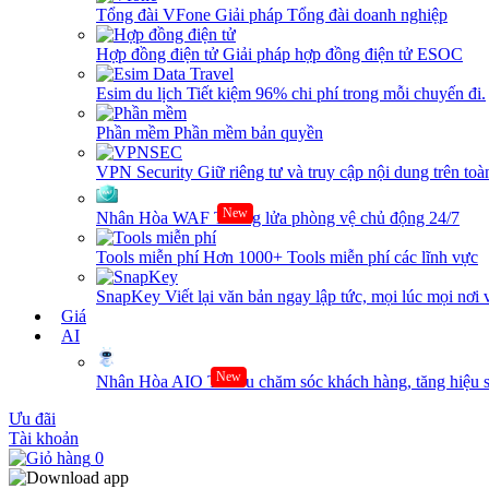
Tổng đài VFone
Giải pháp Tổng đài doanh nghiệp
Hợp đồng điện tử
Giải pháp hợp đồng điện tử ESOC
Esim du lịch
Tiết kiệm 96% chi phí trong mỗi chuyến đi.
Phần mềm
Phần mềm bản quyền
VPN Security
Giữ riêng tư và truy cập nội dung trên toàn
New
Nhân Hòa WAF
Tường lửa phòng vệ chủ động 24/7
Tools miễn phí
Hơn 1000+ Tools miễn phí các lĩnh vực
SnapKey
Viết lại văn bản ngay lập tức, mọi lúc mọi nơi 
Giá
AI
New
Nhân Hòa AIO
Tối ưu chăm sóc khách hàng, tăng hiệu s
Ưu đãi
Tài khoản
0