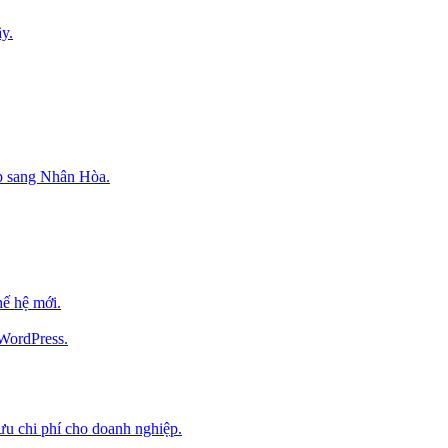
y.
p sang Nhân Hòa.
ế hệ mới.
 WordPress.
 ưu chi phí cho doanh nghiệp.