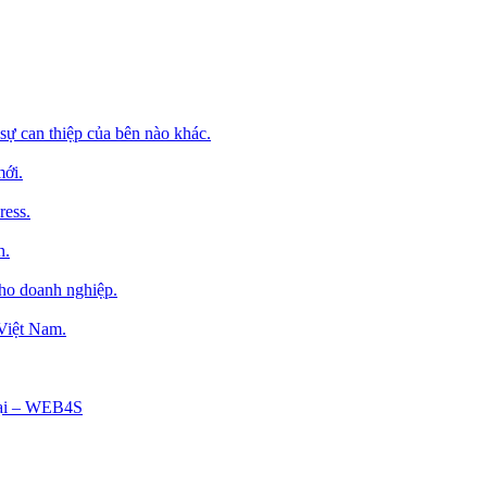
sự can thiệp của bên nào khác.
mới.
ress.
h.
cho doanh nghiệp.
 Việt Nam.
Tại – WEB4S