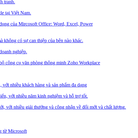
h tranh.
le tại Việt Nam.
dụng của Mircosoft Office: Word, Excel, Power
à không có sự can thiệp của bên nào khác.
 doanh nghiệp.
g bộ công cụ văn phòng thông minh Zoho Workplace
i, với nhiều khách hàng và sản phẩm đa dạng
iến, với nhiều năm kinh nghiệm và hỗ trợ tốt.
i, với nhiều giải thưởng và công nhận về đổi mới và chất lượng.
 từ Microsoft