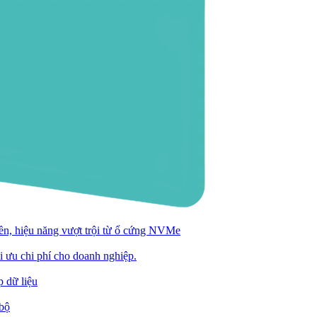
n, hiệu năng vượt trội từ ổ cứng NVMe
ối ưu chi phí cho doanh nghiệp.
 dữ liệu
 bộ