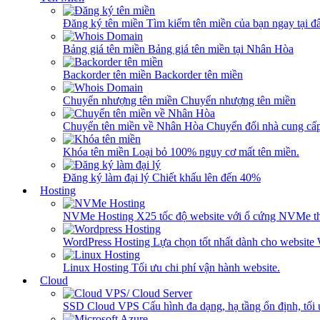
Đăng ký tên miền
Tìm kiếm tên miền của bạn ngay tại đâ
Bảng giá tên miền
Bảng giá tên miền tại Nhân Hòa
Backorder tên miền
Backorder tên miền
Chuyển nhượng tên miền
Chuyển nhượng tên miền
Chuyển tên miền về Nhân Hòa
Chuyển đổi nhà cung cấ
Khóa tên miền
Loại bỏ 100% nguy cơ mất tên miền.
Đăng ký làm đại lý
Chiết khấu lên đến 40%
Hosting
NVMe Hosting
X25 tốc độ website với ổ cứng NVMe th
WordPress Hosting
Lựa chọn tốt nhất dành cho website
Linux Hosting
Tối ưu chi phí vận hành website.
Cloud
SSD Cloud VPS
Cấu hình đa dạng, hạ tầng ổn định, tối