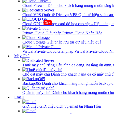
Cloud Firewall
Dành cho khách hàng mong muốn tăng kh
Cloud VPS Quốc tế
Dịch vụ VPS Quốc tế hiệu suất ca
New
Cloud GPU
Tích hợp card đồ họa cao cấp - Hiệu năng
Private Cloud
Giải pháp Private Cloud Nhân Hòa
Cloud Storage
Giải pháp lưu trữ dữ liệu hiệu quả
Virtual Private Cloud
Giải pháp Virtual Private Cloud 
Máy Chủ
Thuê máy chủ riêng
Cấu hình đa dạng, hạ tầng ổn định, 
Chỗ đặt máy chủ
Dành cho khách hàng đã có máy chủ cần
Backup365
Dành cho khách hàng mong muốn backup dữ
Quản trị máy chủ
Dành cho khách hàng mong muốn chuy
Email
Giới thiệu
Giới thiệu dịch vụ email tại Nhân Hòa