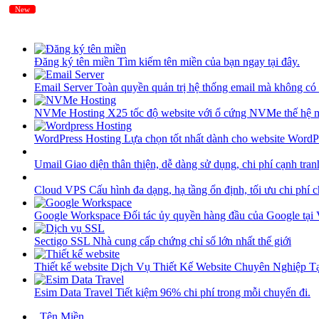
New
New
Đăng ký tên miền
Tìm kiếm tên miền của bạn ngay tại đây.
Email Server
Toàn quyền quản trị hệ thống email mà không có 
NVMe Hosting
X25 tốc độ website với ổ cứng NVMe thế hệ 
WordPress Hosting
Lựa chọn tốt nhất dành cho website WordP
Umail
Giao diện thân thiện, dễ dàng sử dụng, chi phí cạnh tran
Cloud VPS
Cấu hình đa dạng, hạ tầng ổn định, tối ưu chi phí 
Google Workspace
Đối tác ủy quyền hàng đầu của Google tại
Sectigo SSL
Nhà cung cấp chứng chỉ số lớn nhất thế giới
Thiết kế website
Dịch Vụ Thiết Kế Website Chuyên Nghiệp 
Esim Data Travel
Tiết kiệm 96% chi phí trong mỗi chuyến đi.
Tên Miền