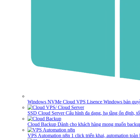
Windows NVMe Cloud VPS
Lisence Windows bản quyề
SSD Cloud Server
Cấu hình đa dạng, hạ tầng ổn định, t
Cloud Backup
Dành cho khách hàng mong muốn backup
VPS Automation n8n
1 click triển khai, automation toàn