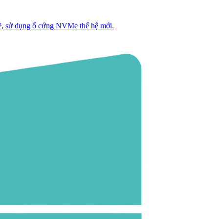
, sử dụng ổ cứng NVMe thế hệ mới.