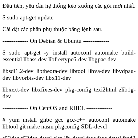
Đầu tiên, yêu cầu hệ thống kéo xuống các gói mới nhất.
$ sudo apt-get update
Cài đặt các phần phụ thuộc bằng lệnh sau.
-------------- On Debian & Ubuntu --------------
$ sudo apt-get -y install autoconf automake build-
essential libass-dev libfreetype6-dev libgpac-dev
libsdl1.2-dev libtheora-dev libtool libva-dev libvdpau-
dev libvorbis-dev libx11-dev
libxext-dev libxfixes-dev pkg-config texi2html zlib1g-
dev
-------------- On CentOS and RHEL --------------
# yum install glibc gcc gcc-c++ autoconf automake
libtool git make nasm pkgconfig SDL-devel