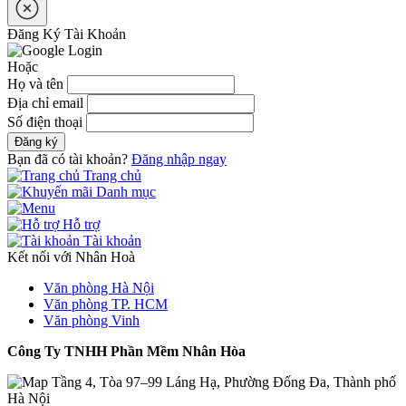
Đăng Ký Tài Khoản
Hoặc
Họ và tên
Địa chỉ email
Số điện thoại
Đăng ký
Bạn đã có tài khoản?
Đăng nhập ngay
Trang chủ
Danh mục
Hỗ trợ
Tài khoản
Kết nối với Nhân Hoà
Văn phòng Hà Nội
Văn phòng TP. HCM
Văn phòng Vinh
Công Ty TNHH Phần Mềm Nhân Hòa
Tầng 4, Tòa 97–99 Láng Hạ, Phường Đống Đa, Thành phố
Hà Nội