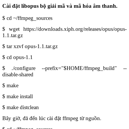
Cài đặt libopus bộ giải mã và mã hóa âm thanh.
$ cd ~/ffmpeg_sources
$ wget https://downloads.xiph.org/releases/opus/opus-
1.1.tar.gz
$ tar xzvf opus-1.1.tar.gz
$ cd opus-1.1
$ ./configure --prefix="$HOME/ffmpeg_build" --
disable-shared
$ make
$ make install
$ make distclean
Bây giờ, đã đến lúc cài đặt ffmpeg từ nguồn.