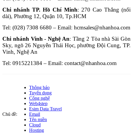
Chi nhánh TP. Hồ Chí Minh
: 270 Cao Thắng (nối
dài), Phường 12, Quận 10, Tp.HCM
Tel: (028) 7308 6680 – Email: hcmsales@nhanhoa.com
Chi nhánh Vinh - Nghệ An
: Tầng 2 Tòa nhà Sài Gòn
Sky, ngõ 26 Nguyễn Thái Học, phường Đội Cung, TP.
Vinh, Nghệ An
Tel: 0915221384 – Email: contact@nhanhoa.com
Thông báo
Tuyển dụng
Công nghệ
Web4step
Esim Data Travel
Chủ đề:
Email
Tên miền
Cloud
Hosting