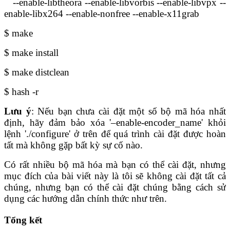
--enable-libtheora --enable-libvorbis --enable-libvpx --
enable-libx264 --enable-nonfree --enable-x11grab
$ make
$ make install
$ make distclean
$ hash -r
Lưu ý
: Nếu bạn chưa cài đặt một số bộ mã hóa nhất
định, hãy đảm bảo xóa '–enable-encoder_name' khỏi
lệnh './configure' ở trên để quá trình cài đặt được hoàn
tất mà không gặp bất kỳ sự cố nào.
Có rất nhiều bộ mã hóa mà bạn có thể cài đặt, nhưng
mục đích của bài viết này là tôi sẽ không cài đặt tất cả
chúng, nhưng bạn có thể cài đặt chúng bằng cách sử
dụng các hướng dẫn chính thức như trên.
Tổng kết