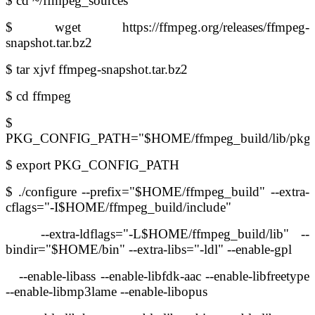
$ cd ~/ffmpeg_sources
$ wget https://ffmpeg.org/releases/ffmpeg-
snapshot.tar.bz2
$ tar xjvf ffmpeg-snapshot.tar.bz2
$ cd ffmpeg
$
PKG_CONFIG_PATH="$HOME/ffmpeg_build/lib/pkgc
$ export PKG_CONFIG_PATH
$ ./configure --prefix="$HOME/ffmpeg_build" --extra-
cflags="-I$HOME/ffmpeg_build/include"
--extra-ldflags="-L$HOME/ffmpeg_build/lib" --
bindir="$HOME/bin" --extra-libs="-ldl" --enable-gpl
--enable-libass --enable-libfdk-aac --enable-libfreetype
--enable-libmp3lame --enable-libopus