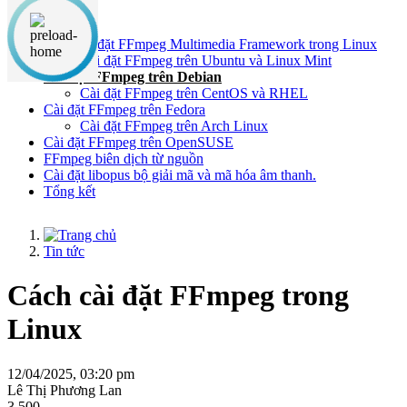
Nội dung chính
Cách cài đặt FFmpeg Multimedia Framework trong Linux
Cài đặt FFmpeg trên Ubuntu và Linux Mint
Cài đặt FFmpeg trên Debian
Cài đặt FFmpeg trên CentOS và RHEL
Cài đặt FFmpeg trên Fedora
Cài đặt FFmpeg trên Arch Linux
Cài đặt FFmpeg trên OpenSUSE
FFmpeg biên dịch từ nguồn
Cài đặt libopus bộ giải mã và mã hóa âm thanh.
Tổng kết
Tin tức
Cách cài đặt FFmpeg trong
Linux
12/04/2025, 03:20 pm
Lê Thị Phương Lan
3,500