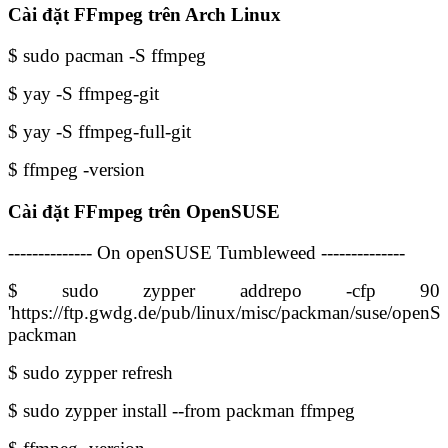
Cài đặt FFmpeg trên Arch Linux
$ sudo pacman -S ffmpeg
$ yay -S ffmpeg-git
$ yay -S ffmpeg-full-git
$ ffmpeg -version
Cài đặt FFmpeg trên OpenSUSE
-------------- On openSUSE Tumbleweed --------------
$ sudo zypper addrepo -cfp 90
'https://ftp.gwdg.de/pub/linux/misc/packman/suse/ope
packman
$ sudo zypper refresh
$ sudo zypper install --from packman ffmpeg