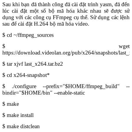
Sau khi bạn đã thành công đã cài đặt trình yasm, đã đến
lúc cài đặt một số bộ mã hóa khác nhau sẽ được sử
dụng với các công cụ FFmpeg cụ thể. Sử dụng các lệnh
sau để cài đặt H.264 bộ mã hóa video.
$ cd ~/ffmpeg_sources
$ wget
https://download.videolan.org/pub/x264/snapshots/last_x
$ tar xjvf last_x264.tar.bz2
$ cd x264-snapshot*
$ ./configure --prefix="$HOME/ffmpeg_build" --
bindir="$HOME/bin" --enable-static
$ make
$ make install
$ make distclean