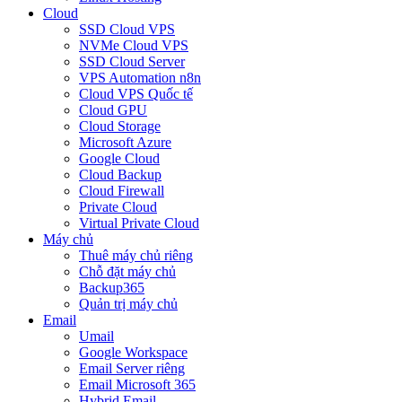
Cloud
SSD Cloud VPS
NVMe Cloud VPS
SSD Cloud Server
VPS Automation n8n
Cloud VPS Quốc tế
Cloud GPU
Cloud Storage
Microsoft Azure
Google Cloud
Cloud Backup
Cloud Firewall
Private Cloud
Virtual Private Cloud
Máy chủ
Thuê máy chủ riêng
Chỗ đặt máy chủ
Backup365
Quản trị máy chủ
Email
Umail
Google Workspace
Email Server riêng
Email Microsoft 365
Hybrid Email