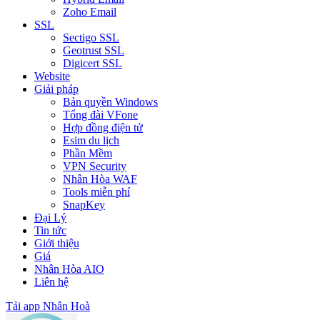
Zoho Email
SSL
Sectigo SSL
Geotrust SSL
Digicert SSL
Website
Giải pháp
Bản quyền Windows
Tổng đài VFone
Hợp đồng điện tử
Esim du lịch
Phần Mềm
VPN Security
Nhân Hòa WAF
Tools miễn phí
SnapKey
Đại Lý
Tin tức
Giới thiệu
Giá
Nhân Hòa AIO
Liên hệ
Tải app Nhân Hoà