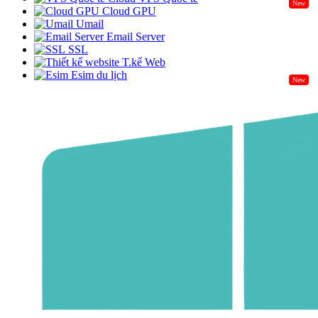
New
Cloud GPU
Umail
Email Server
SSL
T.kế Web
Esim du lịch
New