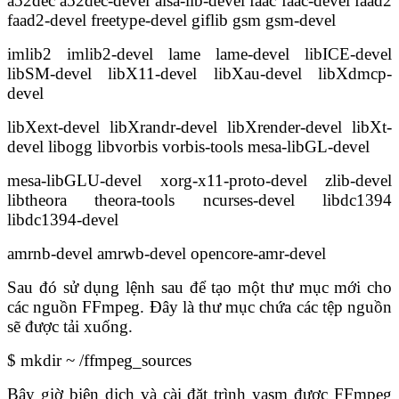
a52dec a52dec-devel alsa-lib-devel faac faac-devel faad2
faad2-devel freetype-devel giflib gsm gsm-devel
imlib2 imlib2-devel lame lame-devel libICE-devel
libSM-devel libX11-devel libXau-devel libXdmcp-
devel
libXext-devel libXrandr-devel libXrender-devel libXt-
devel libogg libvorbis vorbis-tools mesa-libGL-devel
mesa-libGLU-devel xorg-x11-proto-devel zlib-devel
libtheora theora-tools ncurses-devel libdc1394
libdc1394-devel
amrnb-devel amrwb-devel opencore-amr-devel
Sau đó sử dụng lệnh sau để tạo một thư mục mới cho
các nguồn FFmpeg. Đây là thư mục chứa các tệp nguồn
sẽ được tải xuống.
$ mkdir ~ /ffmpeg_sources
Bây giờ biên dịch và cài đặt trình yasm được FFmpeg