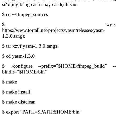
sử dụng bằng cách chạy các lệnh sau.
$ cd ~/ffmpeg_sources
$ wget
https://www.tortall.net/projects/yasm/releases/yasm-
1.3.0.tar.gz
$ tar xzvf yasm-1.3.0.tar.gz
$ cd yasm-1.3.0
$ ./configure --prefix="$HOME/ffmpeg_build" --
bindir="$HOME/bin"
$ make
$ make install
$ make distclean
$ export "PATH=$PATH:$HOME/bin"