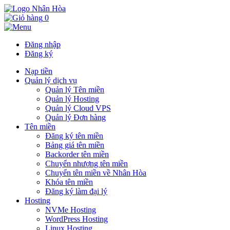
0
Đăng nhập
Đăng ký
Nạp tiền
Quản lý dịch vụ
Quản lý Tên miền
Quản lý Hosting
Quản lý Cloud VPS
Quản lý Đơn hàng
Tên miền
Đăng ký tên miền
Bảng giá tên miền
Backorder tên miền
Chuyển nhượng tên miền
Chuyển tên miền về Nhân Hòa
Khóa tên miền
Đăng ký làm đại lý
Hosting
NVMe Hosting
WordPress Hosting
Linux Hosting