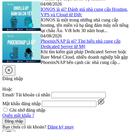
04/08/2026
IONOS là gì? Đánh giá nhà cung cấp Hosting,
VPS và Cloud từ Đức
IONOS là một trong những nhà cung cấp
hosting, tên miền và hạ tầng đám mây nổi tiếng
tại châu Âu. Với hơn 30 năm hoạt...
04/08/2026
PhoenixNAP là gì? Tìm hiểu nhà cung cấp
Dedicated Server từ Mỹ
Khi tìm kiếm giải pháp Dedicated Server hoặc
Bare Metal Cloud, nhiều doanh nghiệp bắt gặp
PhoenixNAP bên cạnh các nhà cung cấp...
Đăng nhập
Hoặc
Email/ Tài khoản cá nhân
Mật khẩu đăng nhập
Ghi nhớ đăng nhập
Quên mật khẩu ?
Đăng nhập
Bạn chưa có tài khoản?
Đăng ký ngay