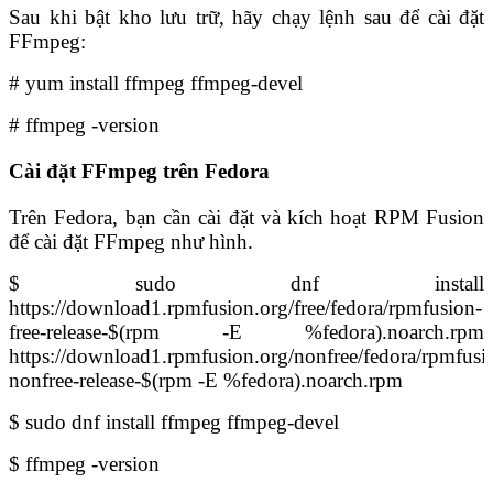
Sau khi bật kho lưu trữ, hãy chạy lệnh sau để cài đặt
FFmpeg:
# yum install ffmpeg ffmpeg-devel
# ffmpeg -version
Cài đặt FFmpeg trên Fedora
Trên Fedora, bạn cần cài đặt và kích hoạt RPM Fusion
để cài đặt FFmpeg như hình.
$ sudo dnf install
https://download1.rpmfusion.org/free/fedora/rpmfusion-
free-release-$(rpm -E %fedora).noarch.rpm
https://download1.rpmfusion.org/nonfree/fedora/rpmfusi
nonfree-release-$(rpm -E %fedora).noarch.rpm
$ sudo dnf install ffmpeg ffmpeg-devel
$ ffmpeg -version