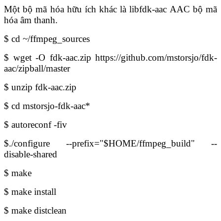
Một bộ mã hóa hữu ích khác là libfdk-aac AAC bộ mã
hóa âm thanh.
$ cd ~/ffmpeg_sources
$ wget -O fdk-aac.zip https://github.com/mstorsjo/fdk-
aac/zipball/master
$ unzip fdk-aac.zip
$ cd mstorsjo-fdk-aac*
$ autoreconf -fiv
$./configure --prefix="$HOME/ffmpeg_build" --
disable-shared
$ make
$ make install
$ make distclean