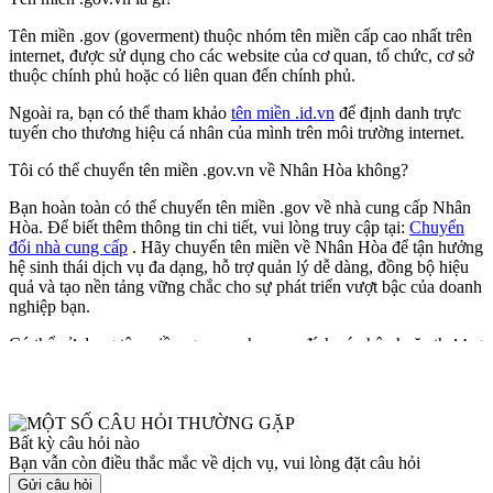
Tên miền .gov (goverment) thuộc nhóm tên miền cấp cao nhất trên
internet, được sử dụng cho các website của cơ quan, tổ chức, cơ sở
thuộc chính phủ hoặc có liên quan đến chính phủ.
Ngoài ra, bạn có thể tham khảo
tên miền .id.vn
để định danh trực
tuyến cho thương hiệu cá nhân của mình trên môi trường internet.
Tôi có thể chuyển tên miền .gov.vn về Nhân Hòa không?
Bạn hoàn toàn có thể chuyển tên miền .gov về nhà cung cấp Nhân
Hòa. Để biết thêm thông tin chi tiết, vui lòng truy cập tại:
Chuyển
đổi nhà cung cấp
. Hãy chuyển tên miền về Nhân Hòa để tận hưởng
hệ sinh thái dịch vụ đa dạng, hỗ trợ quản lý dễ dàng, đồng bộ hiệu
quả và tạo nền tảng vững chắc cho sự phát triển vượt bậc của doanh
nghiệp bạn.
Có thể sử dụng tên miền .gov.vn cho mục đích cá nhân hoặc thương
mại không?
Xem thêm FAQ... ▼
Không. Tên miền .gov chỉ được cấp cho các tổ chức chính phủ và
không được phép sử dụng cho mục đích cá nhân hoặc thương mại.
Bất kỳ câu hỏi nào
Làm thế nào để bảo mật tên miền .gov.vn hiệu quả?
Bạn vẫn còn điều thắc mắc về dịch vụ, vui lòng đặt câu hỏi
Gửi câu hỏi