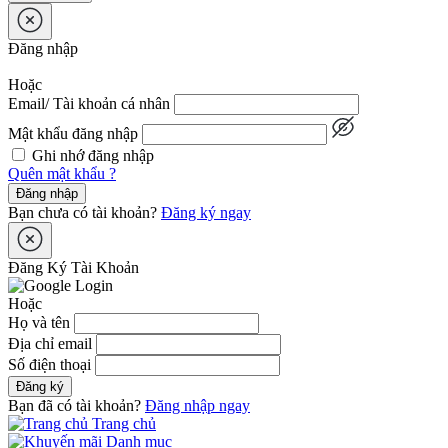
Để bảo vệ tên miền trước những nguy cơ bị mất các thông tin quan
trọng như: Mật khẩu, thông tin email, virus tấn công,...
Đăng nhập
Nhân Hòa mang đến cho bạn dịch vụ khóa tên miền (Domain
Locking). Kích hoạt ngay tại đường link
Khóa tên miền
để ngăn
Hoặc
chặn tất cả nguy cơ ảnh hưởng đến hoạt động tên miền của bạn.
Email/ Tài khoản cá nhân
Mật khẩu đăng nhập
Ghi nhớ đăng nhập
Quên mật khẩu ?
Đăng nhập
Bạn chưa có tài khoản?
Đăng ký ngay
Đăng Ký Tài Khoản
Hoặc
Họ và tên
Địa chỉ email
Số điện thoại
Đăng ký
Bạn đã có tài khoản?
Đăng nhập ngay
Trang chủ
Danh mục