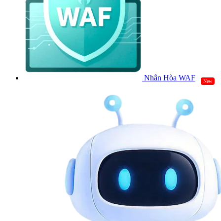
Nhân Hòa WAF
New