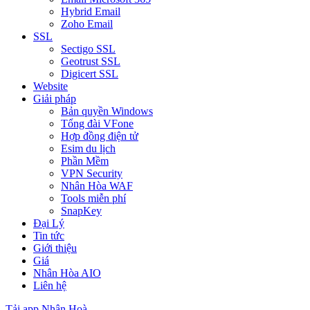
Hybrid Email
Zoho Email
SSL
Sectigo SSL
Geotrust SSL
Digicert SSL
Website
Giải pháp
Bản quyền Windows
Tổng đài VFone
Hợp đồng điện tử
Esim du lịch
Phần Mềm
VPN Security
Nhân Hòa WAF
Tools miễn phí
SnapKey
Đại Lý
Tin tức
Giới thiệu
Giá
Nhân Hòa AIO
Liên hệ
Tải app Nhân Hoà