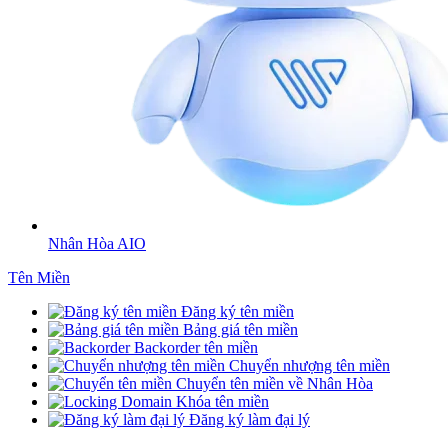
Nhân Hòa AIO
Tên Miền
Đăng ký tên miền
Bảng giá tên miền
Backorder tên miền
Chuyển nhượng tên miền
Chuyển tên miền về Nhân Hòa
Khóa tên miền
Đăng ký làm đại lý