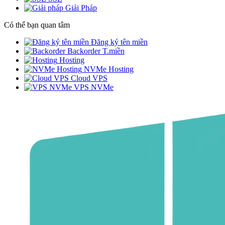
Giải Pháp
Có thể bạn quan tâm
Đăng ký tên miền
Backorder T.miền
Hosting
NVMe Hosting
Cloud VPS
VPS NVMe