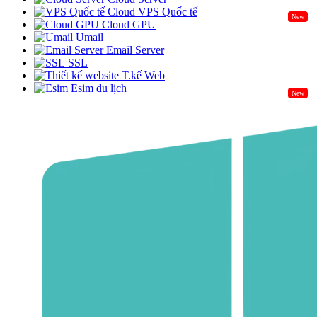
Cloud VPS Quốc tế
New
Cloud GPU
Umail
Email Server
SSL
T.kế Web
Esim du lịch
New