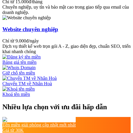
Chỉ từ 15.000đ/tháng
Chuyên nghiệp, uy tín và bảo mật cao trong giao tiếp qua email của
doanh nghiệp.
Website chuyên nghiệp
Chỉ từ 9.000đ/ngày
Dịch vụ thiết kế web trọn gói A - Z, giao diện đẹp, chuẩn SEO, triển
khai nhanh chóng
Bảng giá tên miền
Giữ chỗ tên miền
Chuyển TM về Nhân Hoà
Khoá tên miền
Nhiều lựa chọn với ưu đãi hấp dẫn
Tên miền giải phóng cập nhật mới nhất
Giá từ 30K