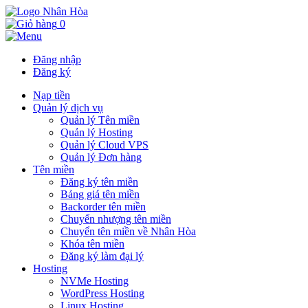
0
Đăng nhập
Đăng ký
Nạp tiền
Quản lý dịch vụ
Quản lý Tên miền
Quản lý Hosting
Quản lý Cloud VPS
Quản lý Đơn hàng
Tên miền
Đăng ký tên miền
Bảng giá tên miền
Backorder tên miền
Chuyển nhượng tên miền
Chuyển tên miền về Nhân Hòa
Khóa tên miền
Đăng ký làm đại lý
Hosting
NVMe Hosting
WordPress Hosting
Linux Hosting