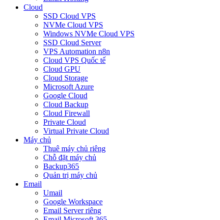
Cloud
SSD Cloud VPS
NVMe Cloud VPS
Windows NVMe Cloud VPS
SSD Cloud Server
VPS Automation n8n
Cloud VPS Quốc tế
Cloud GPU
Cloud Storage
Microsoft Azure
Google Cloud
Cloud Backup
Cloud Firewall
Private Cloud
Virtual Private Cloud
Máy chủ
Thuê máy chủ riêng
Chỗ đặt máy chủ
Backup365
Quản trị máy chủ
Email
Umail
Google Workspace
Email Server riêng
Email Microsoft 365