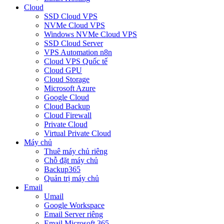
Cloud
SSD Cloud VPS
NVMe Cloud VPS
Windows NVMe Cloud VPS
SSD Cloud Server
VPS Automation n8n
Cloud VPS Quốc tế
Cloud GPU
Cloud Storage
Microsoft Azure
Google Cloud
Cloud Backup
Cloud Firewall
Private Cloud
Virtual Private Cloud
Máy chủ
Thuê máy chủ riêng
Chỗ đặt máy chủ
Backup365
Quản trị máy chủ
Email
Umail
Google Workspace
Email Server riêng
Email Microsoft 365