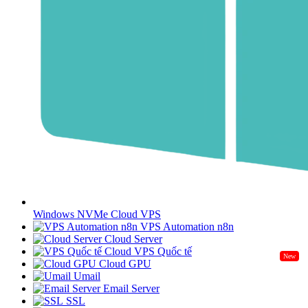
Windows NVMe Cloud VPS
VPS Automation n8n
Cloud Server
Cloud VPS Quốc tế
New
Cloud GPU
Umail
Email Server
SSL