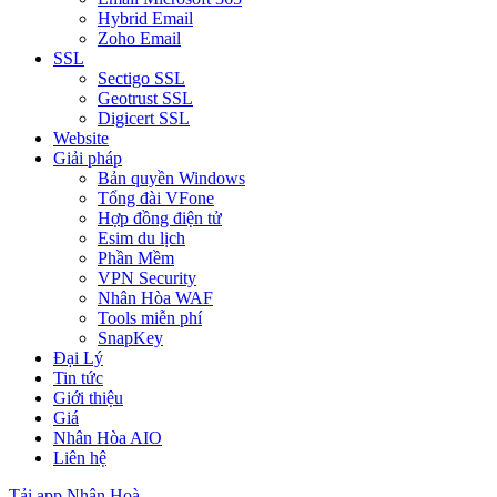
Hybrid Email
Zoho Email
SSL
Sectigo SSL
Geotrust SSL
Digicert SSL
Website
Giải pháp
Bản quyền Windows
Tổng đài VFone
Hợp đồng điện tử
Esim du lịch
Phần Mềm
VPN Security
Nhân Hòa WAF
Tools miễn phí
SnapKey
Đại Lý
Tin tức
Giới thiệu
Giá
Nhân Hòa AIO
Liên hệ
Tải app Nhân Hoà