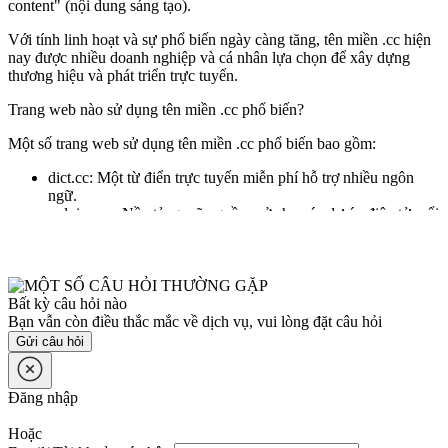
content" (nội dung sáng tạo).
Với tính linh hoạt và sự phổ biến ngày càng tăng, tên miền .cc hiện
nay được nhiều doanh nghiệp và cá nhân lựa chọn để xây dựng
thương hiệu và phát triển trực tuyến.
Trang web nào sử dụng tên miền .cc phổ biến?
Một số trang web sử dụng tên miền .cc phổ biến bao gồm:
dict.cc: Một từ điển trực tuyến miễn phí hỗ trợ nhiều ngôn
ngữ.
arduino.cc: Nền tảng mã nguồn mở cho các dự án điện tử, nổi
bật với cộng đồng sáng tạo.
Xem thêm FAQ... ▼
itead.cc: Công ty chuyên sản xuất thiết bị điện tử thông minh
tại Trung Quốc.
favicon.cc: Công cụ tạo và tải xuống biểu tượng favicon cho
Bất kỳ câu hỏi nào
trang web.
Bạn vẫn còn điều thắc mắc về dịch vụ, vui lòng đặt câu hỏi
wireframe.cc: Công cụ tạo và chia sẻ wireframe trực tuyến
cho website và ứng dụng.
Gửi câu hỏi
Tên miền .cc cũng ngày càng được sử dụng rộng rãi, đặc biệt là
trong cộng đồng doanh nghiệp và nhà đầu tư từ Trung Quốc.
Đăng nhập
Tên miền .cc có hỗ trợ tối ưu hóa công cụ tìm kiếm không?
Hoặc