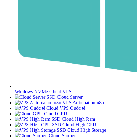
Windows NVMe Cloud VPS
SSD Cloud Server
VPS Automation n8n
Cloud VPS Quốc tế
Cloud GPU
SSD Cloud High Ram
SSD Cloud High CPU
SSD Cloud High Storage
Cloud Storage