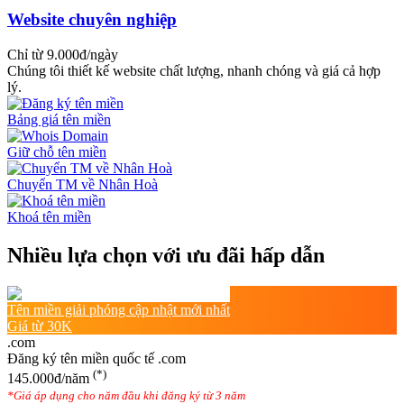
Website chuyên nghiệp
Chỉ từ 9.000đ/ngày
Chúng tôi thiết kế website chất lượng, nhanh chóng và giá cả hợp
lý.
Bảng giá tên miền
Giữ chỗ tên miền
Chuyển TM về Nhân Hoà
Khoá tên miền
Nhiều lựa chọn với ưu đãi hấp dẫn
Tên miền giải phóng cập nhật mới nhất
Giá từ 30K
.com
Đăng ký tên miền quốc tế .com
(*)
145.000đ/năm
*Giá áp dụng cho năm đầu khi đăng ký từ 3 năm