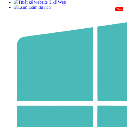
T.kế Web
Esim du lịch
New