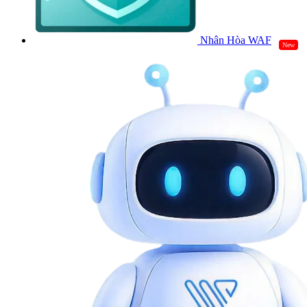
Nhân Hòa WAF
New