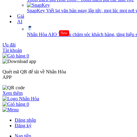
SnapKey
Viết lại văn bản ngay lập tức, mọi lúc mọi nơi 
Giá
AI
New
Nhân Hòa AIO
Tối ưu chăm sóc khách hàng, tăng hiệu s
Ưu đãi
Tài khoản
0
Quét mã QR để tải về Nhân Hòa
APP
Xem thêm
0
Đăng nhập
Đăng ký
Nạp tiền