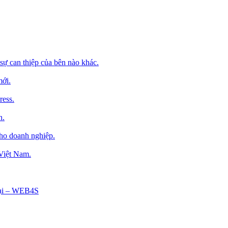
sự can thiệp của bên nào khác.
mới.
ress.
h.
cho doanh nghiệp.
 Việt Nam.
Tại – WEB4S