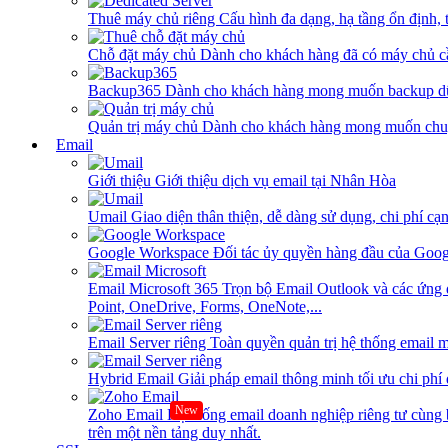
Thuê máy chủ riêng
Cấu hình đa dạng, hạ tầng ổn định, 
Chỗ đặt máy chủ
Dành cho khách hàng đã có máy chủ cần
Backup365
Dành cho khách hàng mong muốn backup dữ
Quản trị máy chủ
Dành cho khách hàng mong muốn chuy
Email
Giới thiệu
Giới thiệu dịch vụ email tại Nhân Hòa
Umail
Giao diện thân thiện, dễ dàng sử dụng, chi phí cạn
Google Workspace
Đối tác ủy quyền hàng đầu của Goog
Email Microsoft 365
Trọn bộ Email Outlook và các ứng 
Point, OneDrive, Forms, OneNote,...
Email Server riêng
Toàn quyền quản trị hệ thống email m
Hybrid Email
Giải pháp email thông minh tối ưu chi phí
New
Zoho Email
Hệ thống email doanh nghiệp riêng tư cùn
trên một nền tảng duy nhất.