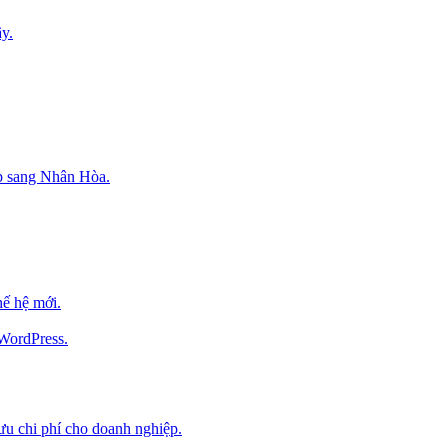
y.
p sang Nhân Hòa.
ế hệ mới.
 WordPress.
 ưu chi phí cho doanh nghiệp.