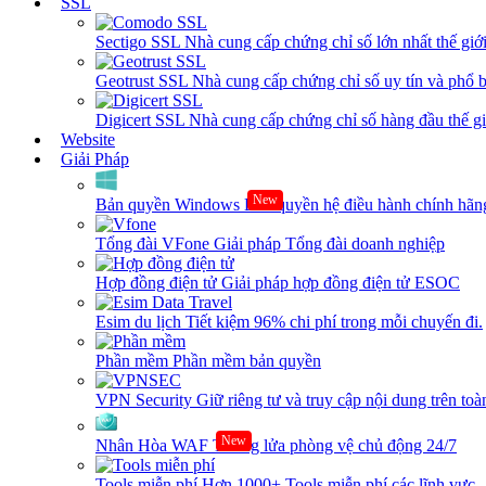
SSL
Sectigo SSL
Nhà cung cấp chứng chỉ số lớn nhất thế giớ
Geotrust SSL
Nhà cung cấp chứng chỉ số uy tín và phổ b
Digicert SSL
Nhà cung cấp chứng chỉ số hàng đầu thế giớ
Website
Giải Pháp
New
Bản quyền Windows
Bản quyền hệ điều hành chính hãng
Tổng đài VFone
Giải pháp Tổng đài doanh nghiệp
Hợp đồng điện tử
Giải pháp hợp đồng điện tử ESOC
Esim du lịch
Tiết kiệm 96% chi phí trong mỗi chuyến đi.
Phần mềm
Phần mềm bản quyền
VPN Security
Giữ riêng tư và truy cập nội dung trên toàn
New
Nhân Hòa WAF
Tường lửa phòng vệ chủ động 24/7
Tools miễn phí
Hơn 1000+ Tools miễn phí các lĩnh vực