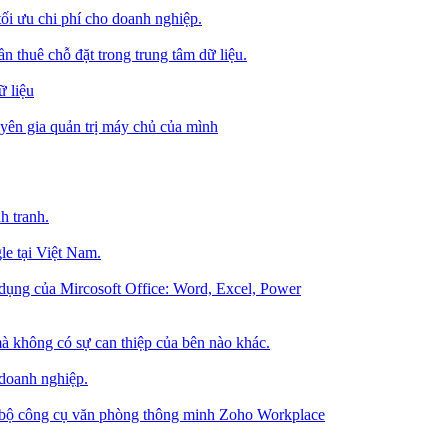
tối ưu chi phí cho doanh nghiệp.
 thuê chỗ đặt trong trung tâm dữ liệu.
 liệu
ên gia quản trị máy chủ của mình
h tranh.
le tại Việt Nam.
dụng của Mircosoft Office: Word, Excel, Power
à không có sự can thiệp của bên nào khác.
 doanh nghiệp.
g bộ công cụ văn phòng thông minh Zoho Workplace