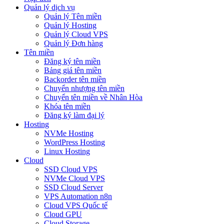
Quản lý dịch vụ
Quản lý Tên miền
Quản lý Hosting
Quản lý Cloud VPS
Quản lý Đơn hàng
Tên miền
Đăng ký tên miền
Bảng giá tên miền
Backorder tên miền
Chuyển nhượng tên miền
Chuyển tên miền về Nhân Hòa
Khóa tên miền
Đăng ký làm đại lý
Hosting
NVMe Hosting
WordPress Hosting
Linux Hosting
Cloud
SSD Cloud VPS
NVMe Cloud VPS
SSD Cloud Server
VPS Automation n8n
Cloud VPS Quốc tế
Cloud GPU
Cloud Storage