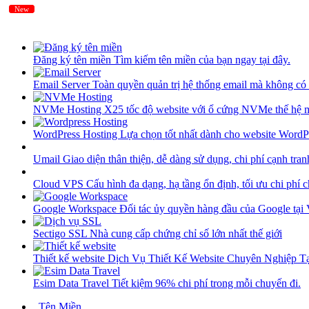
New
New
Đăng ký tên miền
Tìm kiếm tên miền của bạn ngay tại đây.
Email Server
Toàn quyền quản trị hệ thống email mà không có 
NVMe Hosting
X25 tốc độ website với ổ cứng NVMe thế hệ 
WordPress Hosting
Lựa chọn tốt nhất dành cho website WordP
Umail
Giao diện thân thiện, dễ dàng sử dụng, chi phí cạnh tran
Cloud VPS
Cấu hình đa dạng, hạ tầng ổn định, tối ưu chi phí 
Google Workspace
Đối tác ủy quyền hàng đầu của Google tại
Sectigo SSL
Nhà cung cấp chứng chỉ số lớn nhất thế giới
Thiết kế website
Dịch Vụ Thiết Kế Website Chuyên Nghiệp 
Esim Data Travel
Tiết kiệm 96% chi phí trong mỗi chuyến đi.
Tên Miền