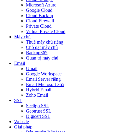
Microsoft Azure
Google Cloud
Cloud Backup
Cloud Firewall
Private Cloud
Virtual Private Cloud
Máy chủ
Thuê máy chủ riêng
Chỗ đặt máy chủ
Backup365
Quản trị máy chủ
Email
Umail
Google Workspace
Email Server riêng
Email Microsoft 365
Hybrid Email
Zoho Email
SSL
Sectigo SSL
Geotrust SSL
Digicert SSL
Website
Giải pháp