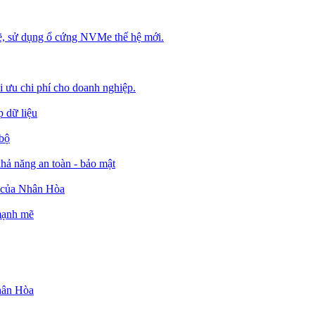
, sử dụng ổ cứng NVMe thế hệ mới.
ối ưu chi phí cho doanh nghiệp.
 dữ liệu
 bộ
ả năng an toàn - bảo mật
o của Nhân Hòa
 mạnh mẽ
Nhân Hòa