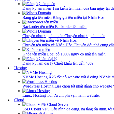
Đăng ký tên miền
Tìm kiếm tên miền của bạn ngay tại đâ
Bảng giá tên miền
Bảng giá tên miền tại Nhân Hòa
Backorder tên miền
Backorder tên miền
Chuyển nhượng tên miền
Chuyển nhượng tên miền
Chuyển tên miền về Nhân Hòa
Chuyển đổi nhà cung cấ
Khóa tên miền
Loại bỏ 100% nguy cơ mất tên miền.
Đăng ký làm đại lý
Chiết khấu lên đến 40%
Hosting
NVMe Hosting
X25 tốc độ website với ổ cứng NVMe th
WordPress Hosting
Lựa chọn tốt nhất dành cho website
Linux Hosting
Tối ưu chi phí vận hành website.
Cloud
SSD Cloud VPS
Cấu hình đa dạng, hạ tầng ổn định, tối