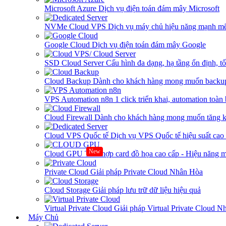
Microsoft Azure
Dịch vụ điện toán đám mây Microsoft
NVMe Cloud VPS
Dịch vụ máy chủ hiệu năng mạnh mẽ
Google Cloud
Dịch vụ điện toán đám mây Google
SSD Cloud Server
Cấu hình đa dạng, hạ tầng ổn định, t
Cloud Backup
Dành cho khách hàng mong muốn backup
VPS Automation n8n
1 click triển khai, automation toàn
Cloud Firewall
Dành cho khách hàng mong muốn tăng kh
Cloud VPS Quốc tế
Dịch vụ VPS Quốc tế hiệu suất ca
New
Cloud GPU
Tích hợp card đồ họa cao cấp - Hiệu năng
Private Cloud
Giải pháp Private Cloud Nhân Hòa
Cloud Storage
Giải pháp lưu trữ dữ liệu hiệu quả
Virtual Private Cloud
Giải pháp Virtual Private Cloud 
Máy Chủ