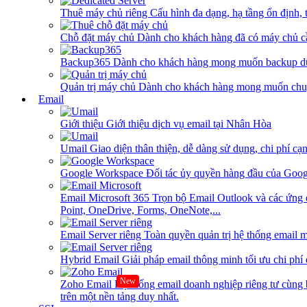
Thuê máy chủ riêng
Cấu hình đa dạng, hạ tầng ổn định, 
Chỗ đặt máy chủ
Dành cho khách hàng đã có máy chủ cần
Backup365
Dành cho khách hàng mong muốn backup dữ
Quản trị máy chủ
Dành cho khách hàng mong muốn chuy
Email
Giới thiệu
Giới thiệu dịch vụ email tại Nhân Hòa
Umail
Giao diện thân thiện, dễ dàng sử dụng, chi phí cạn
Google Workspace
Đối tác ủy quyền hàng đầu của Goog
Email Microsoft 365
Trọn bộ Email Outlook và các ứng 
Point, OneDrive, Forms, OneNote,...
Email Server riêng
Toàn quyền quản trị hệ thống email m
Hybrid Email
Giải pháp email thông minh tối ưu chi phí
New
Zoho Email
Hệ thống email doanh nghiệp riêng tư cùn
trên một nền tảng duy nhất.