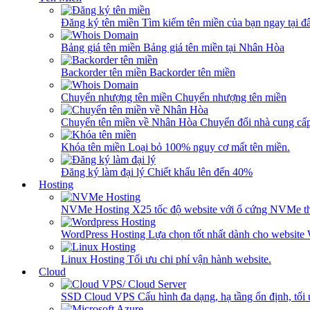
Đăng ký tên miền
Tìm kiếm tên miền của bạn ngay tại đâ
Bảng giá tên miền
Bảng giá tên miền tại Nhân Hòa
Backorder tên miền
Backorder tên miền
Chuyển nhượng tên miền
Chuyển nhượng tên miền
Chuyển tên miền về Nhân Hòa
Chuyển đổi nhà cung cấ
Khóa tên miền
Loại bỏ 100% nguy cơ mất tên miền.
Đăng ký làm đại lý
Chiết khấu lên đến 40%
Hosting
NVMe Hosting
X25 tốc độ website với ổ cứng NVMe th
WordPress Hosting
Lựa chọn tốt nhất dành cho website
Linux Hosting
Tối ưu chi phí vận hành website.
Cloud
SSD Cloud VPS
Cấu hình đa dạng, hạ tầng ổn định, tối