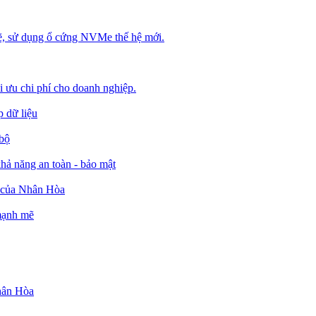
, sử dụng ổ cứng NVMe thế hệ mới.
ối ưu chi phí cho doanh nghiệp.
 dữ liệu
 bộ
ả năng an toàn - bảo mật
o của Nhân Hòa
 mạnh mẽ
Nhân Hòa