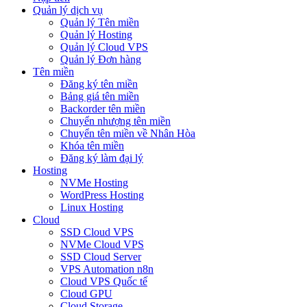
Quản lý dịch vụ
Quản lý Tên miền
Quản lý Hosting
Quản lý Cloud VPS
Quản lý Đơn hàng
Tên miền
Đăng ký tên miền
Bảng giá tên miền
Backorder tên miền
Chuyển nhượng tên miền
Chuyển tên miền về Nhân Hòa
Khóa tên miền
Đăng ký làm đại lý
Hosting
NVMe Hosting
WordPress Hosting
Linux Hosting
Cloud
SSD Cloud VPS
NVMe Cloud VPS
SSD Cloud Server
VPS Automation n8n
Cloud VPS Quốc tế
Cloud GPU
Cloud Storage