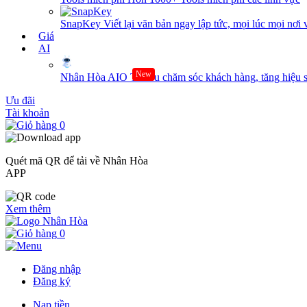
SnapKey
Viết lại văn bản ngay lập tức, mọi lúc mọi nơi 
Giá
AI
New
Nhân Hòa AIO
Tối ưu chăm sóc khách hàng, tăng hiệu s
Ưu đãi
Tài khoản
0
Quét mã QR để tải về Nhân Hòa
APP
Xem thêm
0
Đăng nhập
Đăng ký
Nạp tiền