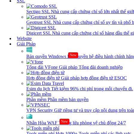
SSL
Sectigo SSL
Nhà cung cấp chứng chỉ số lớn nhất thế giớ
Geotrust SSL
Nhà cung cấp chứng chỉ số uy tín và phổ b
Digicert SSL
Nhà cung cấp chứng chỉ số hàng đầu thế giớ
Website
Giải Pháp
New
Bản quyền Windows
Bản quyền hệ điều hành chính hãng
Tổng đài VFone
Giải pháp Tổng đài doanh nghiệp
Hợp đồng điện tử
Giải pháp hợp đồng điện tử ESOC
Esim du lịch
Tiết kiệm 96% chi phí trong mỗi chuyến đi.
Phần mềm
Phần mềm bản quyền
VPN Security
Giữ riêng tư và truy cập nội dung trên toàn
New
Nhân Hòa WAF
Tường lửa phòng vệ chủ động 24/7
Tools miễn phí
Hơn 1000+ Tools miễn phí các lĩnh vực