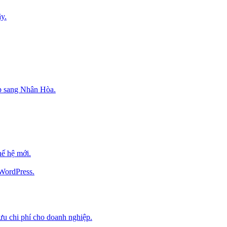
y.
p sang Nhân Hòa.
ế hệ mới.
 WordPress.
 ưu chi phí cho doanh nghiệp.