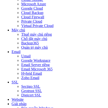
Microsoft Azure
Google Cloud
Cloud Backup
Cloud Firewall
Private Cloud
Virtual Private Cloud
Máy chủ
Thuê máy chủ riêng
Chỗ đặt máy chủ
Backup365
Quản trị máy chủ
Email
Umail
Google Workspace
Email Server riêng
Email Microsoft 365
Hybrid Email
Zoho Email
SSL
Sectigo SSL
Geotrust SSL
Digicert SSL
Website
Giải pháp