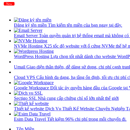
New
New
Đăng ký tên miền
Tìm kiếm tên miền của bạn ngay tại đây.
Email Server
Toàn quyền quản trị hệ thống email mà không có 
NVMe Hosting
X25 tốc độ website với ổ cứng NVMe thế hệ 
WordPress Hosting
Lựa chọn tốt nhất dành cho website WordP
Umail
Giao diện thân thiện, dễ dàng sử dụng, chi phí cạnh tran
Cloud VPS
Cấu hình đa dạng, hạ tầng ổn định, tối ưu chi phí 
Google Workspace
Đối tác ủy quyền hàng đầu của Google tại
Sectigo SSL
Nhà cung cấp chứng chỉ số lớn nhất thế giới
Thiết kế website
Dịch Vụ Thiết Kế Website Chuyên Nghiệp 
Esim Data Travel
Tiết kiệm 96% chi phí trong mỗi chuyến đi.
Tên Miền