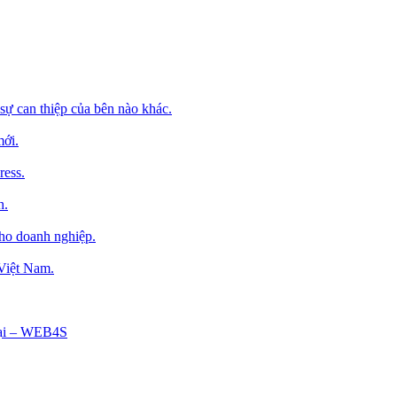
sự can thiệp của bên nào khác.
mới.
ress.
h.
cho doanh nghiệp.
 Việt Nam.
Tại – WEB4S