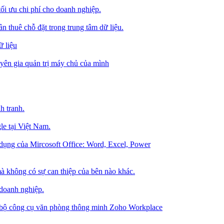
tối ưu chi phí cho doanh nghiệp.
 thuê chỗ đặt trong trung tâm dữ liệu.
 liệu
ên gia quản trị máy chủ của mình
h tranh.
le tại Việt Nam.
dụng của Mircosoft Office: Word, Excel, Power
à không có sự can thiệp của bên nào khác.
 doanh nghiệp.
g bộ công cụ văn phòng thông minh Zoho Workplace