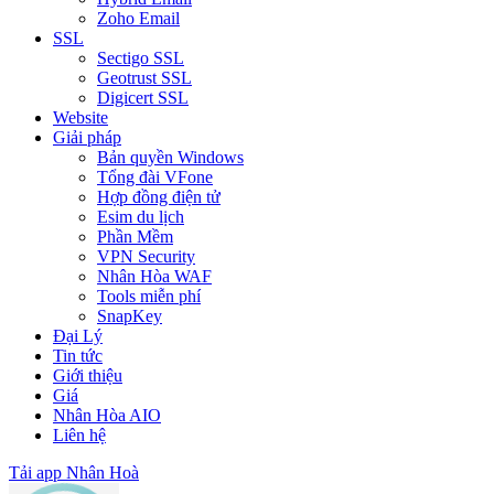
Zoho Email
SSL
Sectigo SSL
Geotrust SSL
Digicert SSL
Website
Giải pháp
Bản quyền Windows
Tổng đài VFone
Hợp đồng điện tử
Esim du lịch
Phần Mềm
VPN Security
Nhân Hòa WAF
Tools miễn phí
SnapKey
Đại Lý
Tin tức
Giới thiệu
Giá
Nhân Hòa AIO
Liên hệ
Tải app Nhân Hoà