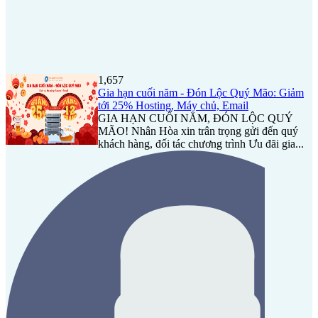
1,657
Gia hạn cuối năm - Đón Lộc Quý Mão: Giảm
tới 25% Hosting, Máy chủ, Email
GIA HẠN CUỐI NĂM, ĐÓN LỘC QUÝ
MÃO! Nhân Hòa xin trân trọng gửi đến quý
khách hàng, đối tác chương trình Ưu đãi gia...