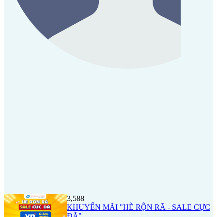
3,588
KHUYẾN MÃI "HÈ RỘN RÃ - SALE CỰC
ĐÃ"