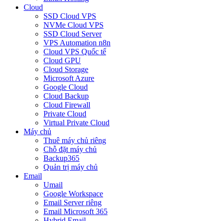
Cloud
SSD Cloud VPS
NVMe Cloud VPS
SSD Cloud Server
VPS Automation n8n
Cloud VPS Quốc tế
Cloud GPU
Cloud Storage
Microsoft Azure
Google Cloud
Cloud Backup
Cloud Firewall
Private Cloud
Virtual Private Cloud
Máy chủ
Thuê máy chủ riêng
Chỗ đặt máy chủ
Backup365
Quản trị máy chủ
Email
Umail
Google Workspace
Email Server riêng
Email Microsoft 365
Hybrid Email