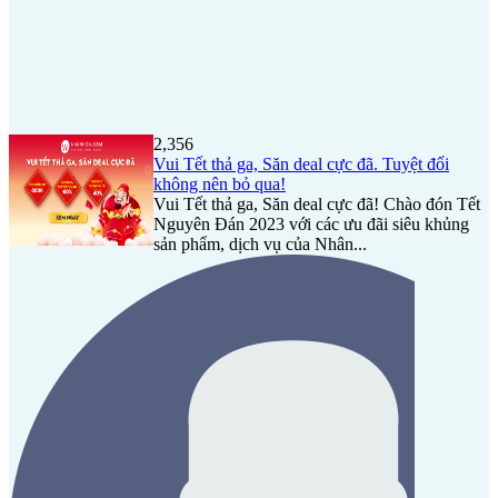
2,356
Vui Tết thả ga, Săn deal cực đã. Tuyệt đối
không nên bỏ qua!
Vui Tết thả ga, Săn deal cực đã! Chào đón Tết
Nguyên Đán 2023 với các ưu đãi siêu khủng
sản phẩm, dịch vụ của Nhân...