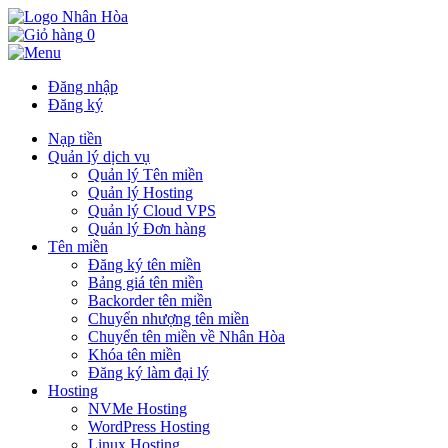
0
Đăng nhập
Đăng ký
Nạp tiền
Quản lý dịch vụ
Quản lý Tên miền
Quản lý Hosting
Quản lý Cloud VPS
Quản lý Đơn hàng
Tên miền
Đăng ký tên miền
Bảng giá tên miền
Backorder tên miền
Chuyển nhượng tên miền
Chuyển tên miền về Nhân Hòa
Khóa tên miền
Đăng ký làm đại lý
Hosting
NVMe Hosting
WordPress Hosting
Linux Hosting