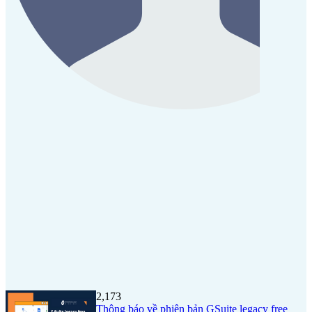
2,173
Thông báo về phiên bản GSuite legacy free