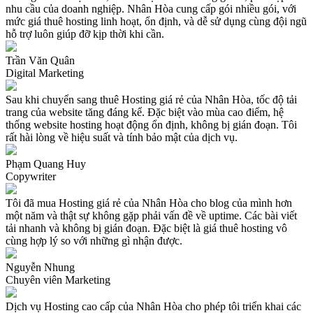
Xác Định Mục Đích Website:
Xác định rõ website của bạn phục
nhu cầu của doanh nghiệp. Nhân Hòa cung cấp gói nhiều gói, với
vụ mục đích gì (blog cá nhân, bán hàng online, giới thiệu doanh
mức giá thuê hosting linh hoạt, ổn định, và dễ sử dụng cùng đội ngũ
nghiệp, hay website có lượng dữ liệu lớn) để chọn gói phù hợp.
hỗ trợ luôn giúp đỡ kịp thời khi cần.
Ưu Tiên Tốc Độ Và Bảo Mật:
Chọn gói có dung lượng SSD lớn
hơn nhu cầu hiện tại để đảm bảo website hoạt động ổn định khi lưu
Trần Văn Quân
lượng truy cập tăng.
Digital Marketing
Linh Hoạt Nâng Cấp:
Bắt đầu với gói hosting nhỏ và nâng cấp dễ
dàng khi website phát triển, đảm bảo không lãng phí tài nguyên.
Sau khi chuyển sang thuê Hosting giá rẻ của Nhân Hòa, tốc độ tải
Thuê Hosting giá rẻ có an toàn không?
trang của website tăng đáng kể. Đặc biệt vào mùa cao điểm, hệ
Mặc dù có chi phí thấp, hosting giá rẻ của Nhân Hòa vẫn đảm bảo
thống website hosting hoạt động ổn định, không bị gián đoạn. Tôi
độ bảo mật cao nhờ vào hạ tầng đạt chuẩn quốc tế, các biện pháp
rất hài lòng về hiệu suất và tính bảo mật của dịch vụ.
bảo vệ tiên tiến, và đội ngũ hỗ trợ chuyên nghiệp. Nhân Hòa đã
thành công trong việc bảo vệ hàng trăm website khỏi các vấn đề bảo
Phạm Quang Huy
mật, giúp khách hàng yên tâm phát triển website mà không lo ngại
Copywriter
về rủi ro.
Thuê Hosting giá rẻ có bị giới hạn băng thông không?
Tôi đã mua Hosting giá rẻ của Nhân Hòa cho blog của mình hơn
Thông thường, hosting giá rẻ tại các nhà cung cấp uy tín (trong đó
một năm và thật sự không gặp phải vấn đề về uptime. Các bài viết
có Nhân Hòa) không giới hạn băng thông. Điều này có nghĩa là
tải nhanh và không bị gián đoạn. Đặc biệt là giá thuê hosting vô
website của bạn có thể phục vụ nhiều lượt truy cập mà không phát
cùng hợp lý so với những gì nhận được.
sinh thêm chi phí lưu lượng.
Mã nguồn mở Linux là gì?
Nguyễn Nhung
Mã nguồn mở Linux là một hệ điều hành được phát triển và phát
Chuyên viên Marketing
hành với mã nguồn công khai, cho phép bất kỳ ai cũng có thể xem,
chỉnh sửa và phân phối lại mã nguồn của nó.
Dịch vụ Hosting cao cấp của Nhân Hòa cho phép tôi triển khai các
Dịch vụ Website Hosting Linux có gì khác biệt so với Windows