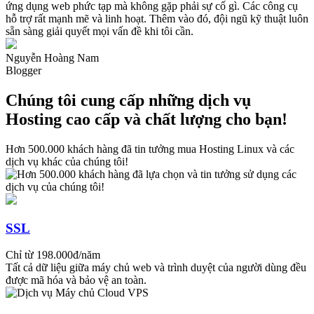
ứng dụng web phức tạp mà không gặp phải sự cố gì. Các công cụ
hosting?
hỗ trợ rất mạnh mẽ và linh hoạt. Thêm vào đó, đội ngũ kỹ thuật luôn
Linux Hosting sử dụng hệ điều hành Linux, trong khi Windows
sẵn sàng giải quyết mọi vấn đề khi tôi cần.
hosting sử dụng hệ điều hành Windows. Sự khác biệt này ảnh
hưởng đến các công nghệ mà chúng hỗ trợ:
Nguyễn Hoàng Nam
- Linux hosting giá rẻ thường hỗ trợ các công nghệ mã nguồn mở
Blogger
như PHP, MySQL, Python, Apache và các CMS phổ biến như
WordPress, Joomla.
- Windows hosting hỗ trợ các công nghệ của Microsoft như .NET,
Chúng tôi cung cấp những dịch vụ
ASP, MSSQL và các ứng dụng dựa trên Windows khác.
Hosting cao cấp và chất lượng cho bạn!
Linux Hosting giá rẻ hỗ trợ những mã nguồn nào?
Linux hosting giá rẻ hỗ trợ rất nhiều mã nguồn phổ biến, đặc biệt là
các nền tảng được phát triển bằng PHP, MySQL và các ngôn ngữ
Hơn 500.000 khách hàng đã tin tưởng mua Hosting Linux và các
mã nguồn mở khác. Các hệ quản trị nội dung (CMS) như
dịch vụ khác của chúng tôi!
WordPress, Joomla, Drupal, NukeViet và các nền tảng thương mại
điện tử như Magento, PrestaShop, OpenCart đều hoạt động mượt
mà trên Linux hosting.
Liệu Hosting Linux có an toàn như Windows không?
Linux hosting giá rẻ và Windows hosting đều có các biện pháp bảo
SSL
mật riêng, nhưng Linux hosting thường được đánh giá cao về tính
bảo mật.
Chỉ từ 198.000đ/năm
- Linux có hệ điều hành mã nguồn mở, điều này giúp cộng đồng
Tất cả dữ liệu giữa máy chủ web và trình duyệt của người dùng đều
phát triển và cải tiến các tính năng bảo mật liên tục. Hệ thống bảo
được mã hóa và bảo vệ an toàn.
mật của Linux, như SELinux (Security-Enhanced Linux) và
iptables, giúp bảo vệ máy chủ khỏi các cuộc tấn công.
- Windows hosting có thể dễ bị tấn công hơn do phổ biến và dễ bị