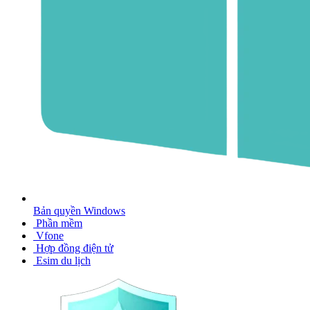
Bản quyền Windows
Phần mềm
Vfone
Hợp đồng điện tử
Esim du lịch