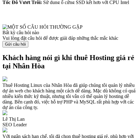
Tốc Độ Vượt Trội:
Sử dụng ổ cứng SSD kết hợp với CPU Intel
mạnh mẽ, đảm bảo thời gian tải trang dưới 1 giây, mang lại trải
nghiệm tốt cho người dùng.
Xem thêm FAQ... ▼
Ổn Định & Bảo Mật Cao:
Cam kết uptime 99.9%, tích hợp chứng
chỉ SSL miễn phí để tăng cường bảo mật và uy tín website. Hệ
thống backup tự động hàng ngày giúp bảo vệ dữ liệu trước mọi rủi
Bất kỳ câu hỏi nào
ro.
Vui lòng đặt câu hỏi để được giải đáp những thắc mắc khác
Hỗ Trợ Kỹ Thuật 24/7:
Đội ngũ kỹ sư giàu kinh nghiệm luôn sẵn
Gửi câu hỏi
sàng hỗ trợ khách hàng mọi lúc, đảm bảo giải quyết nhanh chóng
mọi vấn đề kỹ thuật.
Khách hàng nói gì khi thuê Hosting giá rẻ
Những ai nên thuê Hosting giá rẻ
Hosting giá rẻ tại Nhân Hòa là lựa chọn lý tưởng cho nhiều đối
tại Nhân Hòa
tượng khác nhau, bao gồm:
Cá Nhân, Blog Nhỏ:
Những người muốn sở hữu website cá nhân,
blog hoặc portfolio với giá hosting thấp nhưng vẫn đảm bảo tốc độ
Thuê Hosting Linux của Nhân Hòa đã giúp chúng tôi quản lý nhiều
tải nhanh và vận hành ổn định.
dự án web cho khách hàng một cách dễ dàng. Mặc dù không có quá
Doanh Nghiệp Nhỏ, Cửa Hàng Online:
Phù hợp cho các doanh
nhiều kiến thức kỹ thuật, nhưng tôi vẫn có thể quản lý hosting dễ
nghiệp muốn giới thiệu sản phẩm, dịch vụ hoặc bán hàng trực tuyến
dàng. Bên cạnh đó, việc hỗ trợ PHP và MySQL rất phù hợp với các
mà không cần đầu tư lớn vào cơ sở hạ tầng.
dự án của công ty.
Website Phát Triển Lâu Dài:
Các dự án bắt đầu từ quy mô nhỏ
nhưng có kế hoạch mở rộng trong tương lai. Hosting giá rẻ Nhân
Hòa hỗ trợ nâng cấp dễ dàng khi lưu lượng truy cập tăng.
Lê Thị Lan
Làm thế nào để chọn gói hosting giá rẻ phù hợp?
SEO Leader
Để chọn được gói dịch vụ hosting giá rẻ phù hợp tại Nhân Hòa, bạn
cần cân nhắc các yếu tố sau:
Với ngân sách hạn chế, tôi đã chọn thuê hosting giá rẻ, phù hợp với