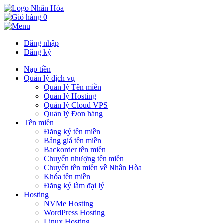
0
Đăng nhập
Đăng ký
Nạp tiền
Quản lý dịch vụ
Quản lý Tên miền
Quản lý Hosting
Quản lý Cloud VPS
Quản lý Đơn hàng
Tên miền
Đăng ký tên miền
Bảng giá tên miền
Backorder tên miền
Chuyển nhượng tên miền
Chuyển tên miền về Nhân Hòa
Khóa tên miền
Đăng ký làm đại lý
Hosting
NVMe Hosting
WordPress Hosting
Linux Hosting