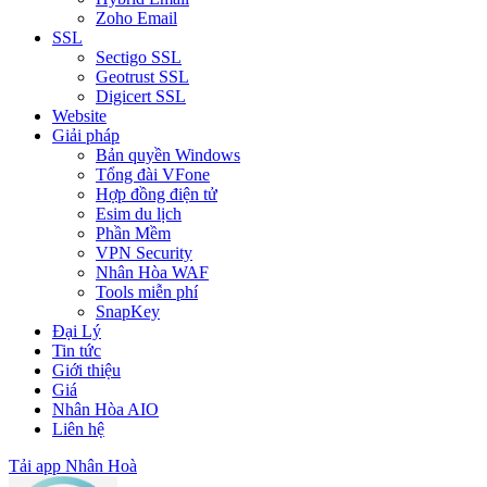
Zoho Email
SSL
Sectigo SSL
Geotrust SSL
Digicert SSL
Website
Giải pháp
Bản quyền Windows
Tổng đài VFone
Hợp đồng điện tử
Esim du lịch
Phần Mềm
VPN Security
Nhân Hòa WAF
Tools miễn phí
SnapKey
Đại Lý
Tin tức
Giới thiệu
Giá
Nhân Hòa AIO
Liên hệ
Tải app Nhân Hoà