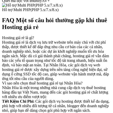
Quét mã độc với imunifyAV+
Hỗ trợ Multi PHP(PHP 5.x/7.x/8.x)
FAQ
Một số câu hỏi thường gặp khi thuê
Hosting giá rẻ
Hosting giá rẻ là gì?
Hosting giá rẻ là dịch vụ lưu trữ website trên máy chủ với chi phí
thấp, được thiết kế để đáp ứng nhu cầu cơ bản của các cá nhân,
doanh nghiệp nhỏ, hoặc các dự án khởi nghiệp muốn tối ưu hóa
ngân sách. Mặc dù có giá thành phải chăng, hosting giá rẻ vẫn đảm
bảo các yếu tố quan trọng như tốc độ tải trang nhanh, hiệu suất ổn
định, và bảo mật an toàn. Tại Nhân Hòa, các gói dịch vụ web
hosting giá rẻ được xây dựng trên nền tảng công nghệ hiện đại, sử
dụng ổ cứng SSD tốc độ cao, giúp website vận hành mượt mà, đáp
ứng tốt nhu cầu của người dùng.
Vì sao nên chọn thuê hosting giá rẻ tại Nhân Hòa?
Nhân Hòa là một trong những nhà cung cấp dịch vụ thuê hosting
hàng đầu tại Việt Nam, mang đến các gói hosting giá rẻ chất lượng
với nhiều ưu điểm vượt trội:
Tiết Kiệm Chi Phí:
Các gói dịch vụ hosting được thiết kế đa dạng,
phù hợp với nhiều đối tượng từ cá nhân, blogger đến doanh nghiệp
nhỏ, giúp bạn dễ dàng chọn gói phù hợp với ngân sách.