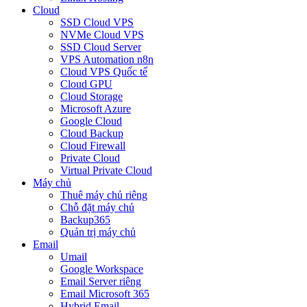
Cloud
SSD Cloud VPS
NVMe Cloud VPS
SSD Cloud Server
VPS Automation n8n
Cloud VPS Quốc tế
Cloud GPU
Cloud Storage
Microsoft Azure
Google Cloud
Cloud Backup
Cloud Firewall
Private Cloud
Virtual Private Cloud
Máy chủ
Thuê máy chủ riêng
Chỗ đặt máy chủ
Backup365
Quản trị máy chủ
Email
Umail
Google Workspace
Email Server riêng
Email Microsoft 365
Hybrid Email