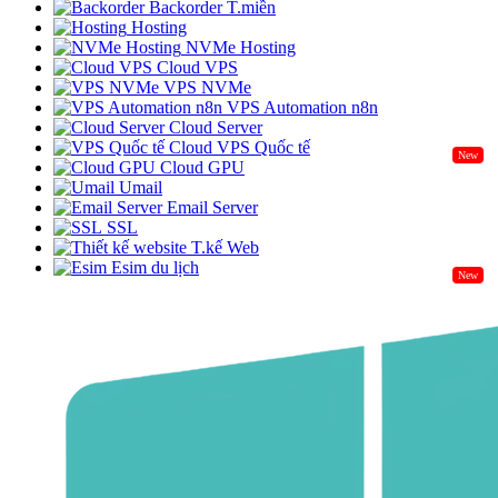
Backorder T.miền
Hosting
NVMe Hosting
Cloud VPS
VPS NVMe
VPS Automation n8n
Cloud Server
Cloud VPS Quốc tế
New
Cloud GPU
Umail
Email Server
SSL
T.kế Web
Esim du lịch
New