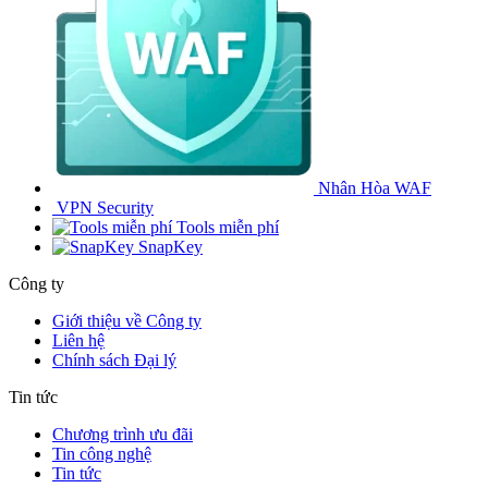
Nhân Hòa WAF
VPN Security
Tools miễn phí
SnapKey
Công ty
Giới thiệu về Công ty
Liên hệ
Chính sách Đại lý
Tin tức
Chương trình ưu đãi
Tin công nghệ
Tin tức