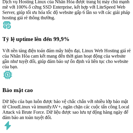
Dịch vụ Hosting Linux của Nhân Hòa được trang bị máy chủ mạnh
mẽ với 100% ổ cứng SSD Enterprise, kết hợp với LiteSpeed Web
Server, giúp tối ưu hóa tốc độ website gấp 6 lần so với các giải pháp
hosting giá rẻ thông thường.
Tỷ lệ uptime lên đến 99,9%
Với nền tảng điện toán đám mây hiện đại, Linux Web Hosting giá rẻ
của Nhân Hòa cam kết mang đến thời gian hoạt động của website
gần như tuyệt đối, giúp đảm bảo sự ổn định và liên tục cho website
của bạn.
Bảo mật cao
Dữ liệu của bạn luôn được bảo vệ chắc chắn với nhiều lớp bảo mật
từ CloudLinux và imunifyAV+, ngăn chặn các cuộc tấn công Local
Attack và Brute Force. Dữ liệu được sao lưu tự động hàng ngày để
đảm bảo an toàn tuyệt đối.