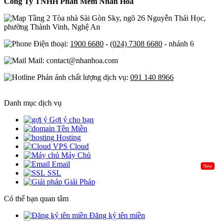
Công Ty TNHH Phần Mềm Nhân Hòa
Tầng 2 Tòa nhà Sài Gòn Sky, ngõ 26 Nguyễn Thái Học,
phường Thành Vinh, Nghệ An
Điện thoại:
1900 6680
-
(024) 7308 6680
- nhánh 6
Mail: contact@nhanhoa.com
Phản ánh chất lượng dịch vụ:
091 140 8966
Danh mục dịch vụ
Gợi ý cho bạn
Tên Miền
Hosting
Cloud
Máy Chủ
Email
New
SSL
Giải Pháp
Có thể bạn quan tâm
Đăng ký tên miền