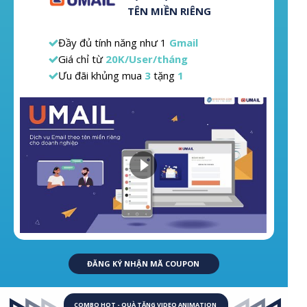
TÊN MIỀN RIÊNG
Đầy đủ tính năng như 1
Gmail
Giá chỉ từ
20K/User/tháng
Ưu đãi khủng mua
3
tặng
1
ĐĂNG KÝ NHẬN MÃ COUPON
COMBO HOT - QUÀ TẶNG VIDEO ANIMATION