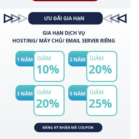
ƯU ĐÃI GIA HẠN
GIA HẠN DỊCH VỤ
HOSTING/ MÁY CHỦ/ EMAIL SERVER RIÊNG
GIẢM
GIẢM
1 NĂM
2 NĂM
10%
20%
GIẢM
GIẢM
3 NĂM
5 NĂM
20%
25%
ĐĂNG KÝ NHẬN MÃ COUPON