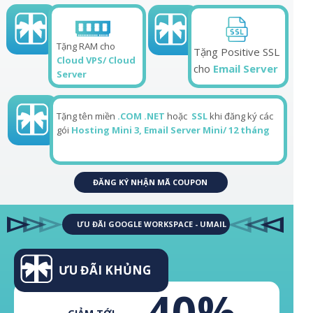
Tiết kiệm
40%
Tặng RAM cho
Tặng Positive SSL
Cloud VPS/ Cloud
cho
Email Server
Server
Tặng tên miền
.COM .NET
hoặc
SSL
khi đăng ký các
gói
Hosting Mini 3, Email Server Mini/ 12 tháng
ĐĂNG KÝ NHẬN MÃ COUPON
ƯU ĐÃI GOOGLE WORKSPACE - UMAIL
ƯU ĐÃI KHỦNG
40%