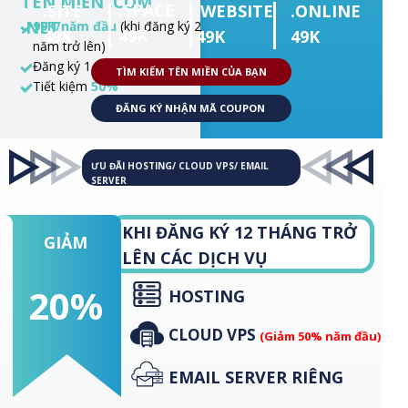
TÊN MIỀN .COM
.SPACE
.SITE
.WEBSITE
.ONLINE
.NET
99K/năm đầu
(khi đăng ký 2
49K
49K
49K
49K
năm trở lên)
Đăng ký 1 năm giá
199K
TÌM KIẾM TÊN MIỀN CỦA BẠN
Tiết kiệm
50%
ĐĂNG KÝ NHẬN MÃ COUPON
ƯU ĐÃI HOSTING/ CLOUD VPS/ EMAIL
SERVER
KHI ĐĂNG KÝ 12 THÁNG TRỞ
GIẢM
LÊN CÁC DỊCH VỤ
20%
HOSTING
TÊN MIỀN .ORG
CLOUD VPS
(Giảm 50% năm đầu)
Giảm
140K
Chỉ còn
199K/năm
EMAIL SERVER RIÊNG
đầu