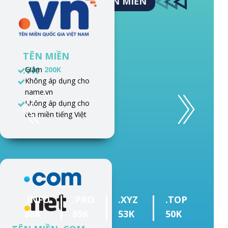
ƯU ĐÃI TÊN MIỀN
TÊN MIỀN
.VN
Giảm
200K
Không áp dụng cho
name.vn
Không áp dụng cho
tên miền tiếng Việt
.INFO
.PRO
.XYZ
.TOP
88K
89K
53K
50K