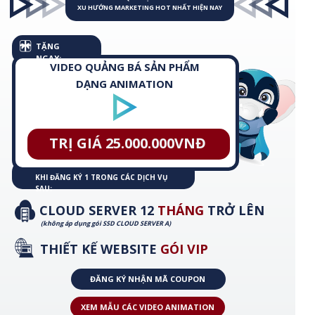
XU HƯỚNG MARKETING HOT NHẤT HIỆN NAY
TẶNG
NGAY:
VIDEO QUẢNG BÁ SẢN PHẨM
DẠNG ANIMATION
TRỊ GIÁ 25.000.000VNĐ
KHI ĐĂNG KÝ 1 TRONG CÁC DỊCH VỤ
SAU:
CLOUD SERVER 12
THÁNG
TRỞ LÊN
(không áp dụng gói SSD CLOUD SERVER A)
THIẾT KẾ WEBSITE
GÓI VIP
ĐĂNG KÝ NHẬN MÃ COUPON
XEM MẪU CÁC VIDEO ANIMATION