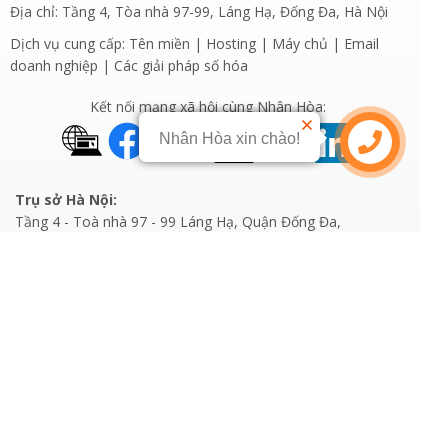
Địa chỉ: Tầng 4, Tòa nhà 97-99, Láng Hạ, Đống Đa, Hà Nội
Dịch vụ cung cấp: Tên miền | Hosting | Máy chủ | Email
doanh nghiệp | Các giải pháp số hóa
Kết nối mạng xã hội cùng Nhân Hòa:
Nhân Hòa xin chào!
Trụ sở Hà Nội:
Tầng 4 - Toà nhà 97 - 99 Láng Hạ, Quận Đống Đa,
Thành Phố Hà Nội
Tel: (024) 7308 6680
Email: sales@nhanhoa.com
Chi nhánh TP.HCM:
270 Cao Thắng (nối dài), Phường 12, Quận 10,
Thành phố Hồ Chí Minh
Tel: (028) 7308 6680
E-mail: hcmsales@nhanhoa.com
Chi nhánh Vinh - Nghệ An: