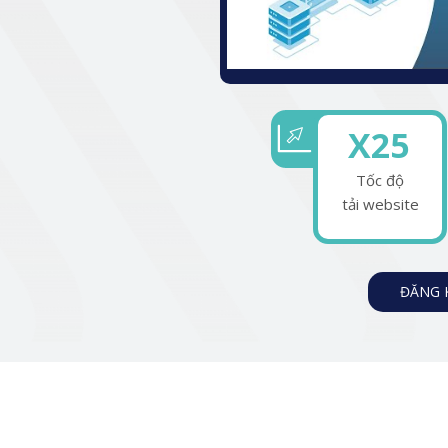
X25
Tốc độ
tải website
ĐĂNG 