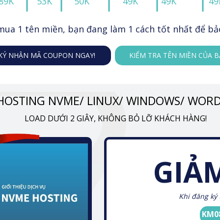
89K
53K
50K
49K
49K
49
mua 1 tên miền, bạn đang làm 1 cách tốt nhất để bả
KÝ NHẬN MÃ COUPON NGAY!
KIỂM TRA TÊN MIỀN CỦA 
HOSTING NVME/ LINUX/ WINDOWS/ WOR
LOAD DƯỚI 2 GIÂY, KHÔNG BỎ LỠ KHÁCH HÀNG!
GIẢ
Khi đăng ký 
KM0