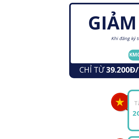
GIẢ
Khi đăng ký t
KM0
CHỈ TỪ
39.200Đ
T
2