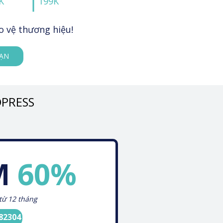
K
199K
o vệ thương hiệu!
BẠN
DPRESS
M
60%
từ 12 tháng
82304