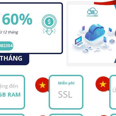
M
60%
ừ 12 tháng
82304
/THÁNG
Miễn phí
ặng đến
Ứ
SSL
GB RAM