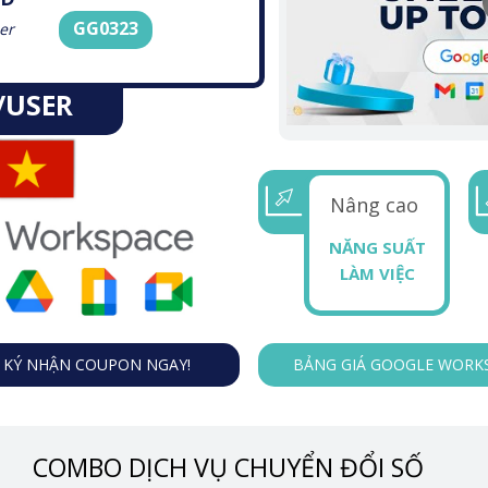
GG0323
er
/USER
Nâng cao
NĂNG SUẤT
LÀM VIỆC
 KÝ NHẬN COUPON NGAY!
BẢNG GIÁ GOOGLE WORK
COMBO DỊCH VỤ CHUYỂN ĐỔI SỐ