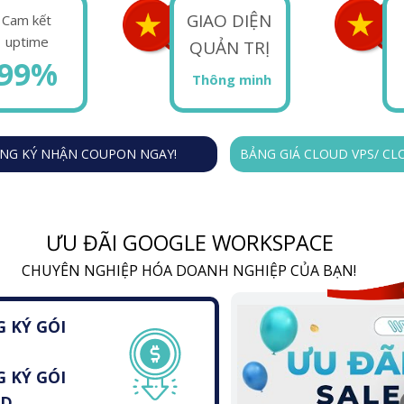
GIAO DIỆN
Cam kết
uptime
QUẢN TRỊ
99%
Thông minh
NG KÝ NHẬN COUPON NGAY!
BẢNG GIÁ CLOUD VPS/ CL
ƯU ĐÃI GOOGLE WORKSPACE
CHUYÊN NGHIỆP HÓA DOANH NGHIỆP CỦA BẠN!
 KÝ GÓI
G KÝ GÓI
RD