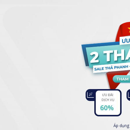
ƯU ĐÃI
DỊCH VỤ
60%
Áp dụng