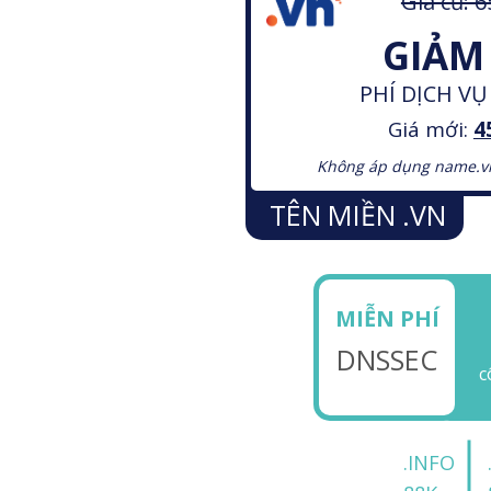
Giá cũ: 
GIẢM
PHÍ DỊCH V
Giá mới:
4
Không áp dụng name.vn;
TÊN MIỀN .VN
MIỄN PHÍ
DNSSEC
c
.INFO