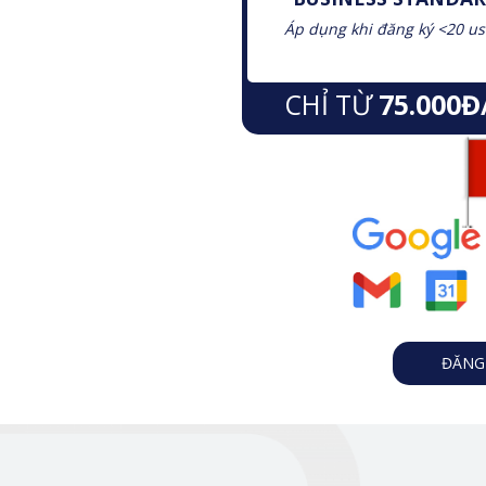
Áp dụng khi đăng ký <20 us
CHỈ TỪ
75.000Đ
ĐĂNG