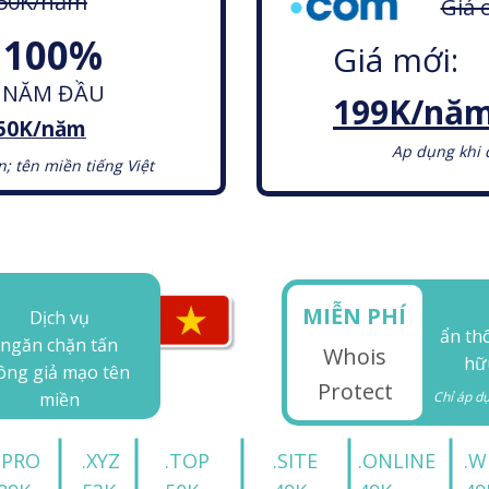
650K/năm
Giá 
 100%
Giá mới:
Ụ NĂM ĐẦU
199K/năm
50K/năm
Ap dụng khi 
 tên miền tiếng Việt
MIỄN PHÍ
Dịch vụ
ẩn th
ngăn chặn tấn
Whois
hữ
ông giả mạo tên
Protect
miền
Chỉ áp d
.PRO
.XYZ
.TOP
.SITE
.ONLINE
.W