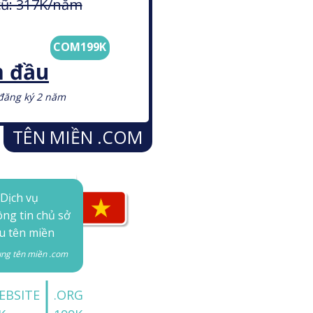
cũ: 317K/năm
COM199K
 đầu
đăng ký 2 năm
TÊN MIỀN .COM
Dịch vụ
ông tin chủ sở
u tên miền
ụng tên miền .com
EBSITE
.ORG