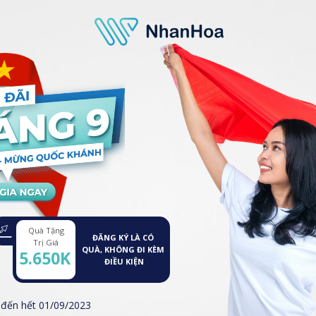
Quà Tặng
ĐĂNG KÝ LÀ CÓ
Trị Giá
QUÀ, KHÔNG ĐI KÈM
5.650K
ĐIỀU KIỆN
 đến hết 01/09/2023