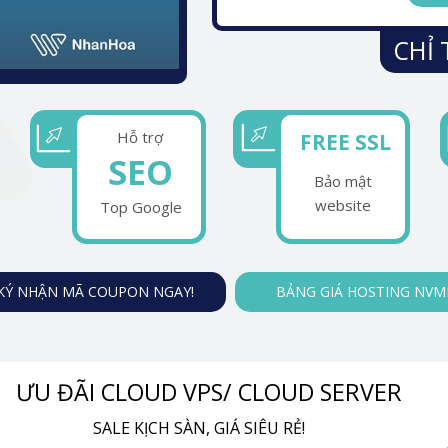
CHỈ 
Hỗ trợ
FREE SSL
SEO
Bảo mật
website
Top Google
KÝ NHẬN MÃ COUPON NGAY!
BẢNG GIÁ HOSTING NVM
ƯU ĐÃI CLOUD VPS/ CLOUD SERVER
SALE KỊCH SÀN, GIÁ SIÊU RẺ!