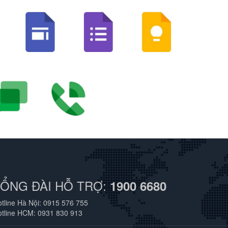
TỔNG ĐÀI HỖ TRỢ:
1900 6680
tline Hà Nội: 0915 576 755
otline HCM: 0931 830 913