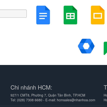
Chi nhánh HCM:
927/1 CMT8, Phường 7, Quận Tân Bình, TP.HCM
Ho
Tel: (028) 7308 6680 - E-mail: hcmsales@nhanhoa.com
H