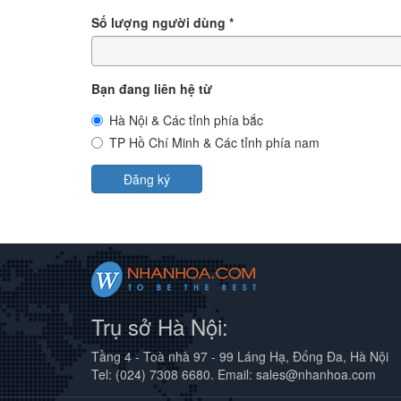
Số lượng người dùng *
Bạn đang liên hệ từ
Hà Nội & Các tỉnh phía bắc
TP Hồ Chí Minh & Các tỉnh phía nam
Đăng ký
Trụ sở Hà Nội:
Tầng 4 - Toà nhà 97 - 99 Láng Hạ, Đống Đa, Hà Nội
Tel: (024) 7308 6680. Email: sales@nhanhoa.com