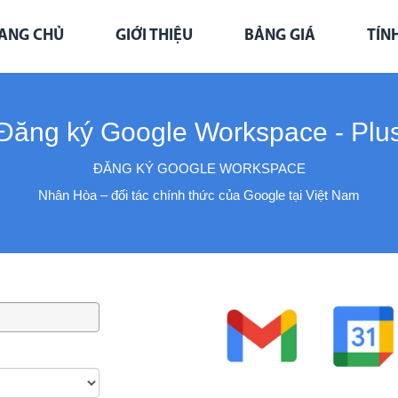
ANG CHỦ
GIỚI THIỆU
BẢNG GIÁ
TÍN
Đăng ký Google Workspace - Plu
ĐĂNG KÝ GOOGLE WORKSPACE
Nhân Hòa – đối tác chính thức của Google tại Việt Nam