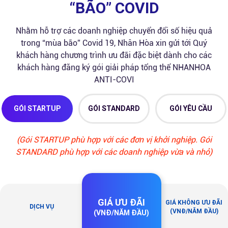
“BÃO” COVID
Nhằm hỗ trợ các doanh nghiệp chuyển đổi số hiệu quả
trong “mùa bão” Covid 19, Nhân Hòa xin gửi tới Quý
khách hàng chương trình ưu đãi đặc biệt dành cho các
khách hàng đăng ký gói giải pháp tổng thể NHANHOA
ANTI-COVI
GÓI STARTUP
GÓI STANDARD
GÓI YÊU CẦU
(Gói STARTUP phù hợp với các đơn vị khởi nghiệp. Gói
STANDARD phù hợp với các doanh nghiệp vừa và nhỏ)
GIÁ ƯU ĐÃI
GIÁ KHÔNG ƯU ĐÃI
DỊCH VỤ
(VNĐ/NĂM ĐẦU)
(VNĐ/NĂM ĐẦU)