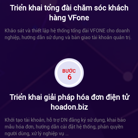
Triển khai tổng đài chăm sóc
khách
hàng VFone
Khảo sát và thiết lập hệ thống tổng đài VFONE cho doanh
nghiệp, hướng dẫn sử dụng và bàn giao tài khoản quản trị.
Triển khai giải pháp hóa đơn điện tử
hoadon.biz
Khởi tạo tài khoản, hỗ trợ DN đăng ký sử dụng, khai báo
mẫu hóa đơn, hướng dẫn cài đặt hệ thống, phân quyền
người dùng, xử lý nghiệp vụ …