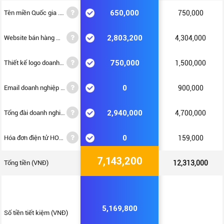
650,000
Tên miền Quốc gia .VN
750,000
2,803,200
Website bán hàng WEB4S
4,304,000
750,000
Thiết kế logo doanh nghiệp
1,500,000
0
Email doanh nghiệp UMAIL
900,000
2,940,000
Tổng đài doanh nghiệp VFONE
4,700,000
0
Hóa đơn điện tử HOADON.BIZ
159,000
7,143,200
Tổng tiền (VNĐ)
12,313,000
5,169,800
Số tiền tiết kiệm (VNĐ)