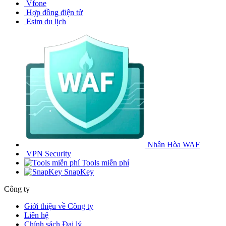
Vfone
Hợp đồng điện tử
Esim du lịch
Nhân Hòa WAF
VPN Security
Tools miễn phí
SnapKey
Công ty
Giới thiệu về Công ty
Liên hệ
Chính sách Đại lý