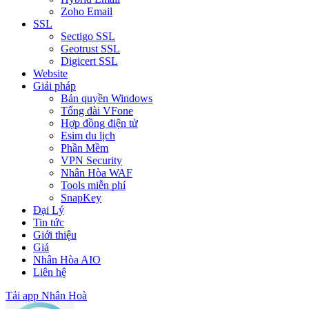
Zoho Email
SSL
Sectigo SSL
Geotrust SSL
Digicert SSL
Website
Giải pháp
Bản quyền Windows
Tổng đài VFone
Hợp đồng điện tử
Esim du lịch
Phần Mềm
VPN Security
Nhân Hòa WAF
Tools miễn phí
SnapKey
Đại Lý
Tin tức
Giới thiệu
Giá
Nhân Hòa AIO
Liên hệ
Tải app Nhân Hoà