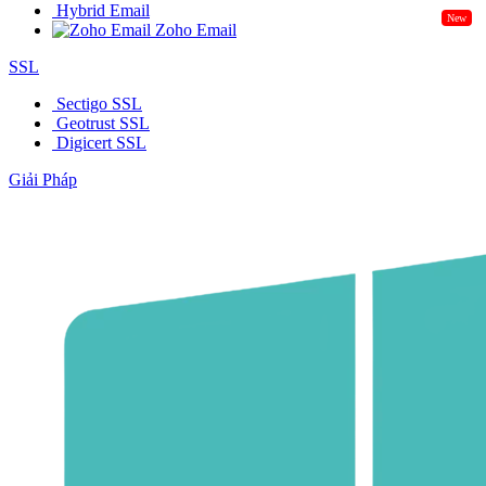
Hybrid Email
New
Zoho Email
SSL
Sectigo SSL
Geotrust SSL
Digicert SSL
Giải Pháp