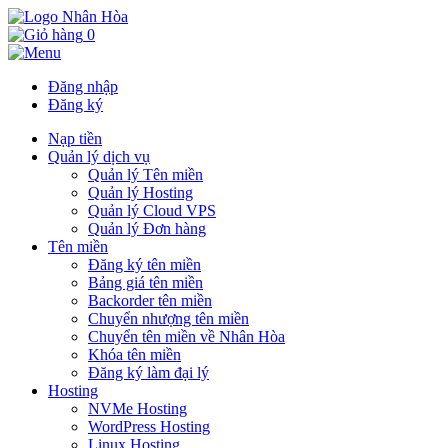
0
Đăng nhập
Đăng ký
Nạp tiền
Quản lý dịch vụ
Quản lý Tên miền
Quản lý Hosting
Quản lý Cloud VPS
Quản lý Đơn hàng
Tên miền
Đăng ký tên miền
Bảng giá tên miền
Backorder tên miền
Chuyển nhượng tên miền
Chuyển tên miền về Nhân Hòa
Khóa tên miền
Đăng ký làm đại lý
Hosting
NVMe Hosting
WordPress Hosting
Linux Hosting