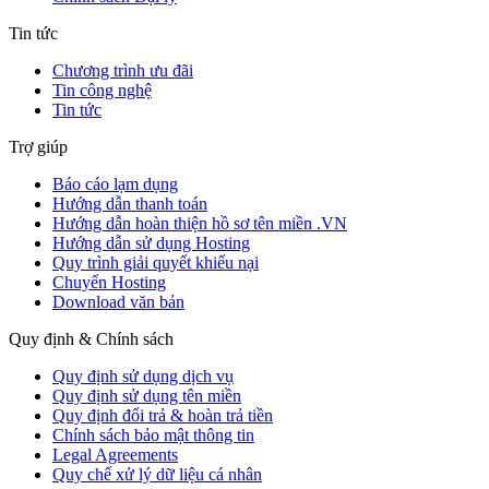
Tin tức
Chương trình ưu đãi
Tin công nghệ
Tin tức
Trợ giúp
Báo cáo lạm dụng
Hướng dẫn thanh toán
Hướng dẫn hoàn thiện hồ sơ tên miền .VN
Hướng dẫn sử dụng Hosting
Quy trình giải quyết khiếu nại
Chuyển Hosting
Download văn bản
Quy định & Chính sách
Quy định sử dụng dịch vụ
Quy định sử dụng tên miền
Quy định đổi trả & hoàn trả tiền
Chính sách bảo mật thông tin
Legal Agreements
Quy chế xử lý dữ liệu cá nhân