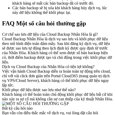
khách hàng sẽ mất các bản backup đã có trước đó.
Các bản backup sẽ bị xóa khi khách hàng hủy dịch vụ, lúc
này dữ liệu không thể khôi phục lại.
FAQ
Một số câu hỏi thường gặp
Cơ chế sao lưu dữ liệu của Cloud Backup Nhân Hòa là gì?
Cloud Backup Nhân Hòa là dịch vụ sao lưu và khôi phục dữ liệu
theo mô hình điện toán đám mây. Sau khi đăng ký dịch vụ, dữ liệu
sẽ được sao lưu tự động theo lịch định kỳ được quy định từ trước
của Nhân Hòa. Khách hàng có thể xem được số bản backup hiện
có, thời điểm backup được tạo và chủ động trong việc khôi phục dữ
liệu.
Dịch vụ Cloud Backup của Nhân Hòa có tiện lợi không?
Việc vận hành Cloud Backup diễn ra hoàn toàn tự động trên cloud,
chỉ với vài click đơn giản trên Portal Cloud365 (trang quản trị dịch
vụ VPS/Cloud Server), khách hàng có thể khôi phục dữ liệu ngay
lập tức.
Khôi phục dữ liệu được sao lưu như thế nào?
Khách hàng có thể hoàn toàn chủ động khôi phục dữ liệu bất cứ khi
nào xảy ra sự cố mà không cần sự can thiệp của kỹ thuật Nhân Hòa.
Bất kỳ câu hỏi nào
Bạn vẫn còn điều thắc mắc về dịch vụ, vui lòng đặt câu hỏi