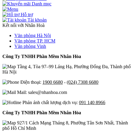
Danh mục
Hỗ trợ
Tài khoản
Kết nối với Nhân Hoà
Văn phòng Hà Nội
Văn phòng TP. HCM
Văn phòng Vinh
Công Ty TNHH Phần Mềm Nhân Hòa
Tầng 4, Tòa 97–99 Láng Hạ, Phường Đống Đa, Thành phố
Hà Nội
Điện thoại:
1900 6680
-
(024) 7308 6680
Mail: sales@nhanhoa.com
Phản ánh chất lượng dịch vụ:
091 140 8966
Công Ty TNHH Phần Mềm Nhân Hòa
927/1 Cách Mạng Tháng 8, Phường Tân Sơn Nhất, Thành
phố Hồ Chí Minh