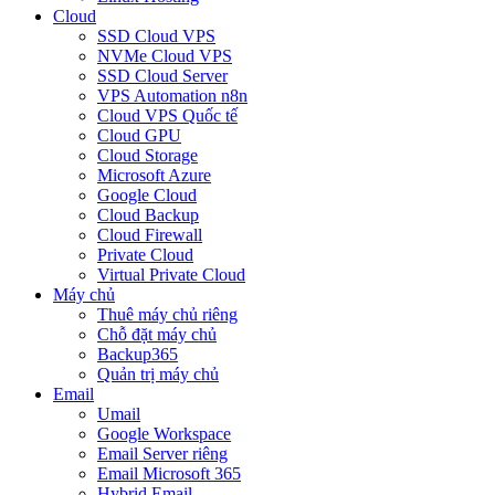
Cloud
SSD Cloud VPS
NVMe Cloud VPS
SSD Cloud Server
VPS Automation n8n
Cloud VPS Quốc tế
Cloud GPU
Cloud Storage
Microsoft Azure
Google Cloud
Cloud Backup
Cloud Firewall
Private Cloud
Virtual Private Cloud
Máy chủ
Thuê máy chủ riêng
Chỗ đặt máy chủ
Backup365
Quản trị máy chủ
Email
Umail
Google Workspace
Email Server riêng
Email Microsoft 365
Hybrid Email